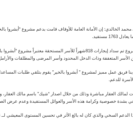
ة/ محمد الخالدي: إن الأمانة العامة للأوقاف قامت بدعم مشروع “أبشروا با
وأوضح الخالدي أنه من خلال دعم أمانة الأوقاف لهذا المشروع تم سداد إيجارات 818شهراً
 الأسر المتعففة وذات الدخل المحدود وأسر المرضى والمطلقات والأرامل 
نا فريق عمل مميز لمشروع ” أبشروا بالخير” يقوم بتلقي طلبات المساعدا
لأسرة للدعم.
ات لمالك العقار مباشرة وذلك من خلال اصدار “شيك” باسم مالك العقار، و
نراعي بشدة خصوصية وكرامة هذه الأسر والعوائل المستفيدة وعدم عرض الصو