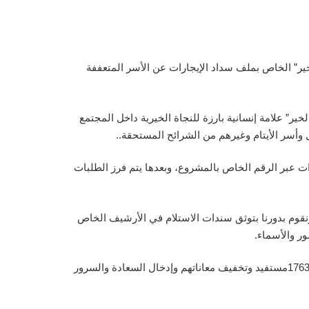
لخير” الخاص بملف سداد الإيجارات عن الأسر المتعففة
 للأسر المستحقة معتبراً مشروع “أبشروا بالخير” علامة إنسانية بارزة للنجاة الخيرية داخل المجتمع
وأسر الأيتام وغيرهم من الشرائح المستحقة..
ت عبر الرقم الخاص بالمشروع، وبعدها يتم فرز الطلبات
نقوم بدورنا بتوثق سندات الاستلام في الأرشيف الخاص
ر والأسماء.
وختاماً تقدم الخالدي بشكر الأمانة العامة للأوقاف على هذا الدعم السخي والذي كان له بالغ الأثر في تحسين المستوى المعيشي لــ 1763مستفيد وتخفيف معاناتهم وإدخال السعادة والسرور