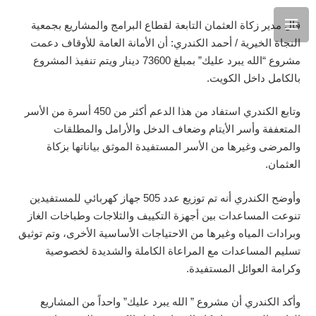
قال مدير زكاة العثمان التابعة لقطاع البرامج والمشاريع بجمعية
النجاة الخيرية / أحمد الكندري: أن الأمانة العامة للأوقاف دعمت
مشروع “الله يبرد عليك” بمبلغ 73600 دينار ويتم تنفيذ المشروع
بالكامل داخل الكويت.
وتابع الكندري استفاد من هذا الدعم أكثر من 450 أسرة من الأسر
المتعففة وأسر الأيتام وضعاف الدخل والأرامل والمطلقات
والمرضى وغيرها من الأسر المستفيدة الموثق بياناتها بزكاة
العثمان.
وأوضح الكندري أنه تم توزيع عدد 505 جهاز كهربائي للمستفيدين
تنوعت المساعدات بين أجهزة التكييف والثلاجات وطباخات الغاز
وبرادات المياه وغيرها من الاحتياجات الأساسية الأخرى، وتم توثيق
تسليم المساعدات مع المراعاة الكاملة والشديدة لخصوصية
وكرامة العوائل المستفيدة.
وأكد الكندري أن مشروع ” الله يبرد عليك” واحداً من المشاريع