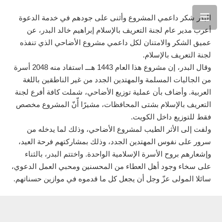
البدر شكر داعمي المشروع وأثنى على جودهم في خدمة الدعوة
أعرب مدير عام لجنة التعريف بالإسلام إبراهيم خالد البدر، عن
عميق الشكر والامتنان لكل داعمي مشروع الأضاحي الذي تنفذه
لجنة التعريف بالإسلام.
وقال البدر، إن مشروع هذا العام 1443 هـــ استفاد منه 2048 أسرة
من الجاليات المسلمة والمهتدين الجدد من غير الناطقين باللغة
العربية. وأضاف بأن عملية توزيع الأضاحي، شملت كافة أفرع لجنة
التعريف بالإسلام بشتى المحافظات، مشيرًا أّنّ المشروع مخصص
فقط للتوزيع داخل الكويت.
ولفت إلى الأثر الطيب لمشروع الأضاحي، وذلك لما يدخله من
سرور على نفوس المهتدين الجدد، وذلك بمشاركتهم فرحة العيد،
وإشعارهم بروح الأسرة الإسلامية الواحدة. واختتم البدر، بالثناء
على سخاء وجود أهل العطاء من المحسنين ومحبي العمل الدعوي،
سائلا المولى عزّ وجل أن يجعل كل ما قدموه في موازين حسناتهم.