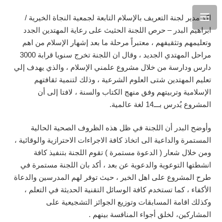
اكد مدير لجنة التعريف بالإسلام التابعة لجمعية النجاة الخيرية /
ابراهيم البدر – حرص اللجنة الحثيث على رعاية المهتدين الجدد
وتعليمهم وتثقيفهم ، معتبراً مرحلة ما بعد إشهار الإسلام من اهم
مراحل المهتدي الجديد ، وقال ان اللجنة تخرج سنويا قرابة 3000
دارس ودارسة من خلال مشروع علمني الإسلام ، والذي يهدف إلي
تعليم المهتدين شتى العلوم الشرعية ، وذلك لتنمية ثقافتهم
الإسلامية وتربيتهم وفق منهج الكتاب والسنة ، لافتا إلى أن
المشروع يُدرس بـــ14 لغة عالمية.
وأوضح البدر أن اللجنة في ظل هذه الظروف الصحية الحالية
المستمرة والداعية الى اتخاذ كافة الاجراءات الاحترازية والوقائية ،
ومن خلال شعار ( الدعوة مستمرة ) تقوم اللجنة بتنفيذ كافة
انشطتها التوعوية والدعوية عن بعد ، أكد بان اللجنة مستمرة في
طرح المشروع على اهل الخير ، حيث توفر لهم المدرسين والدعاة
الأكفاء ، كما تستخدم كافة الوسائل التقنية الحديثة في التعلم ،
وكذلك اقامة المسابقات وتوزيع الجوائز التشجيعية على
المشاركين، لخلق أجواء المنافسة بينهم .