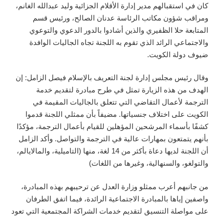
كان في استقبالهم مدير إدارة الأقلام الجزائية وليد عبدالله الغانم،
ومراقب شؤون مكاتب الرئاسة عدنان الصالح، ورئيس قسم
المتابعة حلا الظفيري والذين أشادوا بالدور الدعوي والتوعوي
والاجتماعي الرائد الذي تقوم به اللجنة تجاه الجاليات الوافدة
ضيوف دولة الكويت.
وقال رئيس مجلس إدارة لجنة التعريف بالإسلام فيصل الزامل: إن
الهدف من هذه الزيارة تمثل في طرح مبادرة لتقديم خدمة
الترجمة لأعمال التقاضي التي تتعلق بالجاليات المقيمة في
الكويت على اختلاف جنسياتها. مضيفاً بأن ممثلي اللجنة قدموا
كشفًا بأسماء المرشحين المؤهلين للقيام بأعمال الترجمة، مؤكدًا
بأنهم يتمتعون بمهارات عالية في الترجمة والتواصل. وأكد الزامل
أن اللجنة لديها دعاة بأكثر من 14 لغة، منها (التاميلية، والمالايالم،
والتولغو، والسنهالية، وغيرها من اللغات)
من جانبهم أعرب ممثلو وزارة العدل عن ترحيبهم بهذه المبادرة،
واصفين إياها بالمبادرة الاجتماعية الرائدة، فيما اتفق الطرفان
على مواصلة التنسيق لتقديم خدمات الشراكة المجتمعية التي تعود