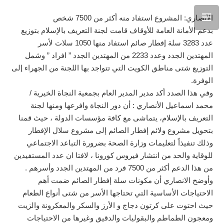
الأنصاري: المشروع استفاد منه أكثر من 7500 شخص
بدعم الأمانة العامة للأوقاف قامت لجنة التعريف بالإسلام بتوزيع
عدد 3283 سلة إفطار صائم استفاد منها 1050 سلات لأسر
المهتدين الجدد وعدد 2233 من المهتدين الجدد ” افراد ” وشمل
التوزيع شتى مناطق الكويت التي تتواجد بها اللجنة من الجهراء إلى
الوفرة.
وفي هذا الصدد أكد مدير المدير العام بجمعية النجاة الخيرية /
محمد اسماعيل الأنصاري : أن دور النجاة وافرعها ومنها لجنة
التعريف بالإسلام، يتماشى مع كافة مؤسسات الدولة ، حيث قمنا
بتحويل مشروع ولائم إفطار الصائم إلى مشروع سلال الإفطار
وذلك تنفيذاً لتعليمات وزارة الصحة بضرورة التباعد الاجتماعي
للوقاية والحد من انتشار فيروس كورونا ، لافتا ان عدد المستفيدين
من هذا الدعم أكثر من 7500 فرد من المهتدين الجدد وأسرهم .
وأوضح الانصاري أن مكونات سلة إفطار الصائم ضمت أهم
الاحتياجات الأساسية التي تحتاجها الأسر من شتى أنواع الطعام
حيث احتوت على كرتون دجاج و الأرز والسكر والمعكرونة والزيت
ومعجون الطماطم والبقوليات والدقيق وغيرها من الاحتياجات