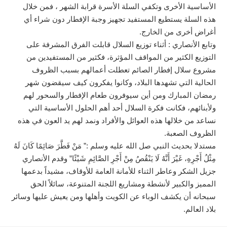
الأساسية الأخرى وتكفي السلة الأسرة قرابة الشهر ، فمن خلال
هذه السلة يستطيع المستفيد تجهيز وجبة الإفطار دون شراء أي
أغراض أخرى من الخارج.
وتابع الأنصاري : أثناء توزيع السلال قابلت الفرق المشرفة على
التوزيع الكثير من المواقف المؤثرة، فكثير من المستفيدين من
مشروع سلال إفطار الصائم تعطلت أعمالهم بسبب الظروف
الحالية التي تشهدها البلاد، وكانوا يفكرون كيف سيقضون شهر
رمضان المبارك ومن أين سيوفرون طعام الإفطار والسحور لهم
ولأبنائهم، فكانت فكرة السلال أحد أهم الحلول الأساسية التي
نساعد من خلالها هذه العوائل والأفراد ونمد لهم يد العون في هذه
الظروف الصعبة.
مستدلا بحديث النبي صل الله عليه وسلم :” مَنْ فَطَّرَ صَائِمًا كَانَ لَهُ
مِثْلُ أَجْرِهِ، غَيْرَ أَنَّهُ لَا يَنْقُصُ مِنْ أَجْرِ الصَّائِمِ شَيْئًا” وقدم الأنصاري
جزيل الشكر وعاطر الثناء للأمانة العامة للأوقاف، مشيداً بدعمها
المميز والكبير لأنشطة ومشاريع اللجنة المتنوعة، سائلاً الحق
سبحانه أن يكشف الوباء عن الكويت وأهلها ومن يعيش عليها وسائر
بلاد العالم.