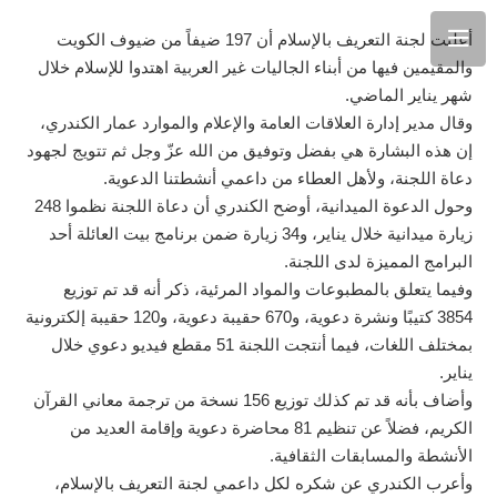
أعلنت لجنة التعريف بالإسلام أن 197 ضيفاً من ضيوف الكويت
والمقيمين فيها من أبناء الجاليات غير العربية اهتدوا للإسلام خلال
شهر يناير الماضي.
وقال مدير إدارة العلاقات العامة والإعلام والموارد عمار الكندري،
إن هذه البشارة هي بفضل وتوفيق من الله عزّ وجل ثم تتويج لجهود
دعاة اللجنة، ولأهل العطاء من داعمي أنشطتنا الدعوية.
وحول الدعوة الميدانية، أوضح الكندري أن دعاة اللجنة نظموا 248
زيارة ميدانية خلال يناير، و34 زيارة ضمن برنامج بيت العائلة أحد
البرامج المميزة لدى اللجنة.
وفيما يتعلق بالمطبوعات والمواد المرئية، ذكر أنه قد تم توزيع
3854 كتيبًا ونشرة دعوية، و670 حقيبة دعوية، و120 حقيبة إلكترونية
بمختلف اللغات، فيما أنتجت اللجنة 51 مقطع فيديو دعوي خلال
يناير.
وأضاف بأنه قد تم كذلك توزيع 156 نسخة من ترجمة معاني القرآن
الكريم، فضلاً عن تنظيم 81 محاضرة دعوية وإقامة العديد من
الأنشطة والمسابقات الثقافية.
وأعرب الكندري عن شكره لكل داعمي لجنة التعريف بالإسلام،