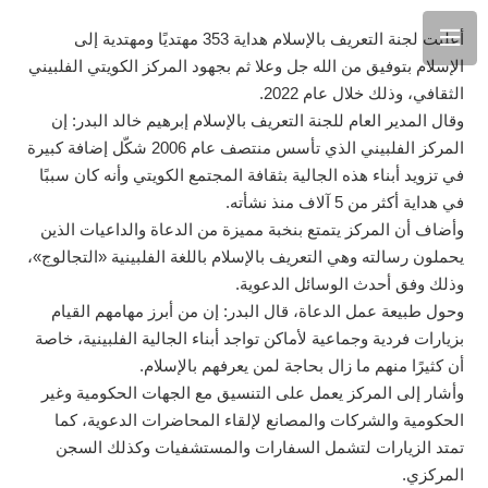
أعلنت لجنة التعريف بالإسلام هداية 353 مهتديًا ومهتدية إلى
الإسلام بتوفيق من الله جل وعلا ثم بجهود المركز الكويتي الفلبيني
الثقافي، وذلك خلال عام 2022.
وقال المدير العام للجنة التعريف بالإسلام إبرهيم خالد البدر: إن
المركز الفلبيني الذي تأسس منتصف عام 2006 شكّل إضافة كبيرة
في تزويد أبناء هذه الجالية بثقافة المجتمع الكويتي وأنه كان سببًا
في هداية أكثر من 5 آلاف منذ نشأته.
وأضاف أن المركز يتمتع بنخبة مميزة من الدعاة والداعيات الذين
يحملون رسالته وهي التعريف بالإسلام باللغة الفلبينية «التجالوج»،
وذلك وفق أحدث الوسائل الدعوية.
وحول طبيعة عمل الدعاة، قال البدر: إن من أبرز مهامهم القيام
بزيارات فردية وجماعية لأماكن تواجد أبناء الجالية الفلبينية، خاصة
أن كثيرًا منهم ما زال بحاجة لمن يعرفهم بالإسلام.
وأشار إلى المركز يعمل على التنسيق مع الجهات الحكومية وغير
الحكومية والشركات والمصانع لإلقاء المحاضرات الدعوية، كما
تمتد الزيارات لتشمل السفارات والمستشفيات وكذلك السجن
المركزي.