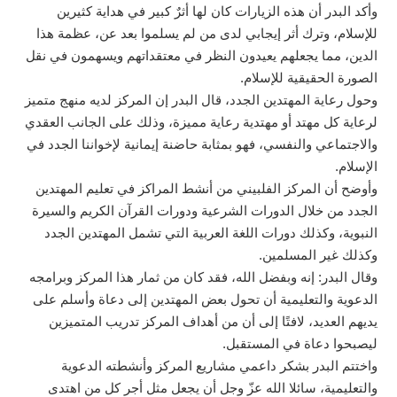
وأكد البدر أن هذه الزيارات كان لها أثرٌ كبير في هداية كثيرين
للإسلام، وترك أثر إيجابي لدى من لم يسلموا بعد عن، عظمة هذا
الدين، مما يجعلهم يعيدون النظر في معتقداتهم ويسهمون في نقل
الصورة الحقيقية للإسلام.
وحول رعاية المهتدين الجدد، قال البدر إن المركز لديه منهج متميز
لرعاية كل مهتد أو مهتدية رعاية مميزة، وذلك على الجانب العقدي
والاجتماعي والنفسي، فهو بمثابة حاضنة إيمانية لإخواننا الجدد في
الإسلام.
وأوضح أن المركز الفلبيني من أنشط المراكز في تعليم المهتدين
الجدد من خلال الدورات الشرعية ودورات القرآن الكريم والسيرة
النبوية، وكذلك دورات اللغة العربية التي تشمل المهتدين الجدد
وكذلك غير المسلمين.
وقال البدر: إنه وبفضل الله، فقد كان من ثمار هذا المركز وبرامجه
الدعوية والتعليمية أن تحول بعض المهتدين إلى دعاة وأسلم على
يديهم العديد، لافتًا إلى أن من أهداف المركز تدريب المتميزين
ليصبحوا دعاة في المستقبل.
واختتم البدر بشكر داعمي مشاريع المركز وأنشطته الدعوية
والتعليمية، سائلا الله عزّ وجل أن يجعل مثل أجر كل من اهتدى