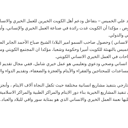
د علي الخميس – بتفاعل ودعم أهل الكويت الخيرين للعمل الخيري والانسان
ص ، مؤكدا أن الكويت غدت رائدة في صناعة العمل الخيري والإنساني، وأن
ي والدولي.
نساني ) وحصول صاحب السمو امير البلاد/ الشيخ صباح الأحمد الجابر الصب
بر من كل عام، تقدم الخميس بالتهنئة للكويت أميرا وحكومة وشعبا، مؤكدا ان المجتمع
حات في العمل الخيري الانساني الكويتي.
ل انساني وصحي ودعوي وتعليمي هو عمل خيري شامل، ففي مجال تقديم الم
عدات للمحتاجين والفقراء والأيتام والعجزة والضعفاء، وتقديم الدواء وال
جي بتنفيذ مشاريع انسانية مختلفة حيث تكفل النجاة آلاف الايتام ، وأنج
ذ المشاريع الخيرية بناء دور الايتام والمراكز الطبية والمراكز الاسلامية 
ا نعمة العمل الخيري والانساني الذي هو بمثابة سور واقي للبلاد والعباد.