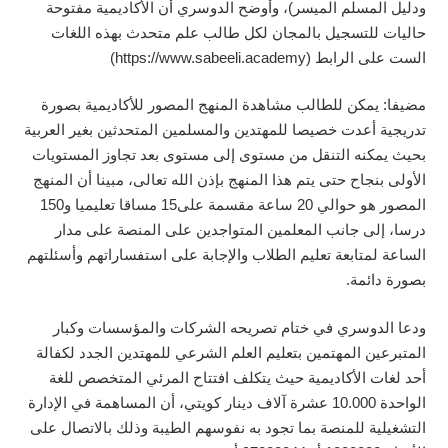
ودليل المسلم الميسر)، وأوضح الدوسري أن الأكاديمية مفتوحة
حاليات للتسجيل بالمجان لكل طالب علم متحدث بهذه اللغات
الست على الرابط (https://www.sabeeli.academy)
مضيفا: يمكن للطالب مشاهدة المنهج المصور للأكاديمية بصورة
تدريجية أعدت خصيصا للمهتدين والمسلمين المتحدثين بغير العربية
بحيث يمكنه التنقل من مستوى إلى مستوى بعد تجاوز المستويات
الأولى بنجاح حتى يتم هذا المنهج بإذن الله تعالى، مبينا أن المنهج
المصور هو حوالي 20 ساعة مقسمة على15 مساقا تعليميا و150
درسا، إلى جانب المعلمين المتواجدين على المنصة على مدار
الساعة لمتابعة تعليم الطلاب والإجابة على استفساراتهم وأسئلتهم
بصورة دائمة.
ودعا الدوسري في ختام تصريحه الشركات والمؤسسات وكبار
المتبرعين المهتمين بتعليم العلم الشرعي للمهتدين الجدد لكفالة
أحد لغات الأكاديمية حيث يتكلف افتتاح المرئي المتخصص للغة
الواحدة 10.000 عشرة آلاف دينار كويتي، أن المساهمة في الإدارة
التشغيلية للمنصة بما تجود به نفوسهم الطيبة وذلك بالاتصال على