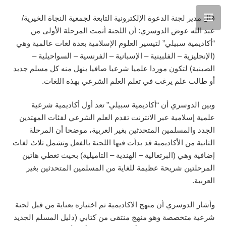
قال مدير لجنة الدعوة الإلكترونية التابعة لجمعية النجاة الخيرية/
عبد الله عوض الدوسري: أن اللجنة أتمت المرحلة الأولى من
“أكاديمية سبيلي” لتيسير العلوم الإسلامية بعدة لغات عالمية وهي
(الإنجليزية – الفلبينية – الإسبانية – الفرنسية – السواحيلية –
الصينية) لتكون موردا علميا شرعيا صافيا ينهل منه كل مسلم جديد
أو طالب علم يرغب في تعلم العلم الشرعي بهذه اللغات.
وبين الدوسري أن “أكاديمية سبيلي” تعد أول أكاديمية شرعية
علمية إسلامية عبر الانترنت تقدم العلم الشرعي لفئات المهتدين
الجدد والمسلمين المتحدثين بغير العربية، موضحا أن المرحلة
الثانية من الأكاديمية قد بدأت فيها اللجنة بالفعل وتشمل ثلاث لغات
إضافية وهي (البرتغالية – الهندية – التاميلية) بحيث تغطي هاتين
المرحلتين شريحة عظيمة للغاية من المسلمين المتحدثين بغير
العربية.
وأشار الدوسري أن منهج الاكاديمية تم اختياره بعناية من قبل لجنة
شرعية متخصصة وهو منهج منتقى من كتابي (دليل المسلم الجديد