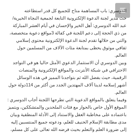
الدوسري: باب المساهمة متاح للجميع كل قدر استطاعته
حث مدير لجنة الدعوة الإلكترونية التابعة لجمعية النجاة الخيرية/
عبد الله الدوسري: أهل الخير والإحسان في أيام العشر المباركة
من ذي الحجة إلى دعم اللجنة في كفالة 3مواقع دعوية متخصصة،
والتي من خلالها تقدم لجنة الدعوة الإلكترونية محتوى إسلامي
ثقافي موثوق يحظى بمتابعة مئات الآلاف من المسلمين حول
العالم.
وبين الدوسري أن الاستثمار الدعوي الأمثل حاليا هو في التواجد
الاحترافي في شبكة الأنترنت والمواقع الإلكترونية والمنصات
الرقمية، حيث بفضل الله ثم بتواجدنا المميز في هذه الوسائل
أشهر إسلامه لدينا آلاف المهتدين الجدد من أكثر من 114دولة حول
العالم.
وفيما يتعلق بالمواقع الدعوية التي تطرحها اللجنة أجاب الدوسري :
الموقع الأول خاص بالحوار مع فئات الملحدين والمتشككين، ويتميز
باعتماده على مخاطبة العقل والاستناد إلى الأدلة المنطقية وبيان
مدى مطابقة الإسلام الحنيف للعلم، ودعوته جميع المنتسبين إليه
إلى ضرورة العلم والتعلم بحيث فرضه الله تعالى على كل مسلم،