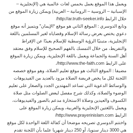
ويعمل هذا الموقع يعمل بخمس لغات عالمية هي (الإنجليزية –
الإسبانية – الروسية – الرومانية – العربية) ويمكن زيارة الموقع من
خلال الرابط http://ar.truth-seeker.info/
وتابع الدوسري : الموقع الثاني هو موقع “الإيمان” ويتميز أنه موقع
دعوي يختص بعرض رسالة الإسلام وقضاياه لغير المسلمين باللغة
الإنجليزية، متبنيًا الرؤية الوسطية للإسلام بعيدًا عن الإفراط
والتفريط، من خلال التمسك بالفهم الصحيح للإسلام وفق معتقد
أهل السنة والجماعة ويعمل باللغة الإنجليزية، ويمكن زيارة الموقع
على الرابط http://www.the-faith.com/.
مضيفا : الموقع الثالث هو موقع تعليم الصلاة، وهو موقع خصصه
اللجنة لكل ما يخص فريضة الصلاة مزود بالعديد من الفيديوهات
والوسائط الدعوية التي تساعد المهتدين الجدد والصغار على تعليم
الوضوء والصلاة، وكذلك شرح مفصل لبعض الصلوات مثل صلاة
الكسوف والعيدين وصلاة الاستخارة مدعم بالصور والفيديوهات،
ويعمل باللغتين الإنجليزية والعربية، ويمكن زيارة الموقع على
الرابط http://www.prayerinislam.com/
واختتم الدوسري تصريحه موضحا أن كفالة اللغة الواحدة لكل موقع
هي 3000 دينار سنويا، أو 250 دينار شهريا علما بأن اللجنة تقدم