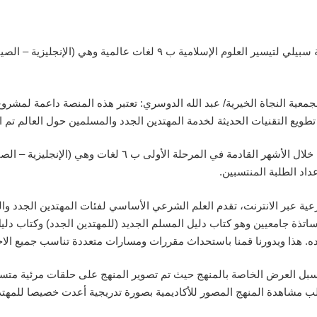
اعلنت لجنة الدعوة الإلكترونية عن اطلاق مشروع أكاديمية سبيلي لتيسير العلوم 
لجمعية النجاة الخيرية/ عبد الله الدوسري: تعتبر هذه المنصة داعمة لمشروع
وبين الدوسري أن المشروع في المراحل النهائية وسيعمل خلال الأ
اد الطلبة المنتسبين.
ة عبر الانترنت، تقدم العلم الشرعي الأساسي لفئات المهتدين الجدد والمسل
ساتذة جامعيين وهو كتاب دليل المسلم الجديد (للمهتدين الجدد) وكتاب دل
اده. هذا ويدورنا قمنا باستحداث مقررات ومسارات متعددة تناسب جميع الاحت
 سبل العرض الخاصة بالمنهج حيث تم تصوير المنهج على حلقات مرئية متس
ب مشاهدة المنهج المصور للأكاديمية بصورة تدريجية أعدت خصيصا للمهتدين