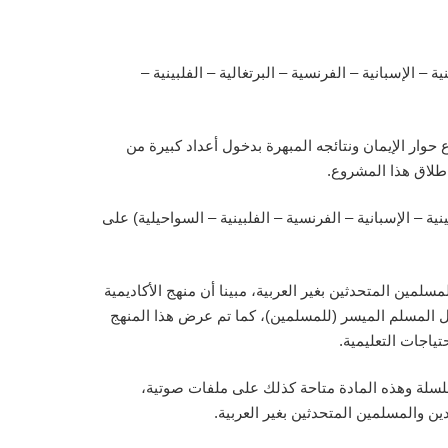
الإسلامية ب ٩ لغات عالمية وهي (الإنجليزية – الصينية – الإسبانية – الفرنسية – البرتغالية – الفلبينية –
 حوار الإيمان ونتائجه المبهرة بدخول أعداد كبيرة من
شهر القادمة في المرحلة الأولى ب ٦ لغات وهي (الإنجليزية – الصينية – الإسبانية – الفرنسية – الفلبينية – السواحيلية) على
مين المتحدثين بغير العربية، مبينا أن منهج الأكاديمية
يل المسلم الميسر (للمسلمين)، كما تم عرض هذا المنهج
ياجات التعليمية.
لسلة وهذه المادة متاحة كذلك على ملفات صوتية،
 والمسلمين المتحدثين بغير العربية.