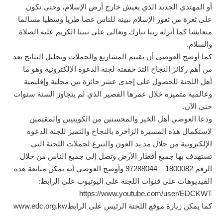
أو المهتدي الجديد الذي يعيش خارج أرض الإسلام، وحتى نكون
على ثغرة من ثغور الإسلام نبينه للناس غضا طريا وسطيا مسالما
متعايشا كما أنزله ربنا تبارك وتعالى على نبينا الكريم عليه الصلاة
والسلام.
كما أوضح العوضي أن تقييم المشاريع والحملات وتحليل النتائج يعد
من أهم ركائز النجاح التذ حققته لجنة الدعوة الإلكترونية وهو ما
أهل اللجنة للحصول على إحدى عشر جائزة بين محلية وإقليمية
وعالمية متميزة خلال عمرها القصير الذي لم يتجاوز الستة سنوات
حتى الآن.
ودعا العوضي أهل الخير والمحسنين من الكويتيين والمقيمين
لاستكمال هذه المسيرة الزاخرة بالنجاح والتميز للجنة الدعوة
الإلكترونية من خلال مد يد العون والتبرع لحملات اللجنة التي
تستهدف بها جميع أقطار الأرض وتصل إلى جميع الناس من خلال
الرقم 1800082 – 97288044 وأوضح العوضي أنه يمكن متابعة هذه
الفيديوهات على قنوات اللجنة على اليوتيوب على الرابط:
https://www.youtube.com/user/EDCKWT
كما يمكن زيارة موقع اللجنة الرئيس على الرابطwww.edc.org.kw