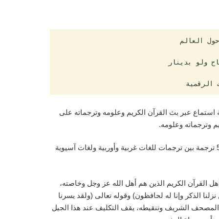
 الرقمية
ة استماع عبر بث القرآن الكريم وعلومه وترجماته على
 وترجماته وعلومه.
وتابع: استمع إلى هذا الرقم الكبير من دقائق الاستماع 55 مليون مستمع من 249 دولة واقليم حول العالم استمعوا إلى 125 إذاعة بـ53 ترجمة بين ترجمات للغات غربية وأوربية ولغات آسيوية
ل القرآن الكريم الذين هم أهل الله عز وجل وخاصته،
زلنا الذكر وإنا له لحافظون) وقوله تعالى (ولقد يسرنا
 المصحف الشريف وتنقيطه، يقف التكليف عند هذا الجيل