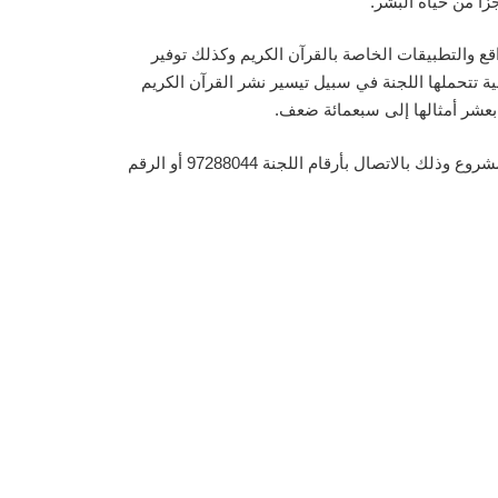
زأ من حياة البشر.
قع والتطبيقات الخاصة بالقرآن الكريم وكذلك توفير
ية تتحملها اللجنة في سبيل تيسير نشر القرآن الكريم
بعشر أمثالها إلى سبعمائة ضعف.
وأشار الدوسري أن تكلفة كفالة الإذاعة الواحدة 1000 ألف دينار سنويا، 85 دينار شهريا أو المساهمة بأي مبلغ أو استقطاع شهري للمشروع وذلك بالاتصال بأرقام اللجنة 97288044 أو الرقم