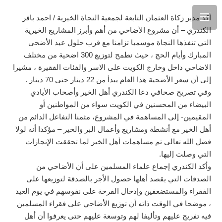
أكد مدير زكاة العثمان التابعة لجمعية النجاة الخيرية / احمد باقر
الكندري – أن مشروع الأضاحي من أهم وأبرز المشاريع الخيرية
التي تنفذها النجاة موسميا تزامنا مع قرب حلول عيد الأضحى
المبارك وأيام الحج ، حيث نطمح لتوزيع 300 اضحية من مختلف
الاضاحي داخل وخارج الكويت على الاسر والفئات الفقيرة ، مشيرا
إلى أن سعر الأضحية هذا العام يبدأ من 22 دينار حتى 70 دينار .
وفي تصريح صحافي دعا الكندري أهل الخير وأصحاب الأيادي
البيضاء من المحسنين في الكويت سواء من المواطنين أو
المقيمين- إلى المساهمة في المشروع، مثمنا التفاعل الدائم من
أهل الخير مع أنشطة ومشاريع وأعمال البر والخير – مؤكدا أنه لولا
فضل الله تعالى ثم مساهمات أهل الخير لما تحققت الإنجازات
التي وصلت إليها.
وأكد الكندري إجماع علماء المسلمين على أن الأضاحي من
الصدقات التي يقصد أهلها حصول الأجر بالصدقة لتوزيعها على
الفقراء والمستضعفين وإدخال الفرحة على نفوسهم في يوم العيد
، موضحا في الوقت ذاته أن توزيع الأضاحي على فقراء المسلمين
فيه تفريج عليهم وتأليفا لهم وتوسعة عليهم حتى يعرفوا أن أهل