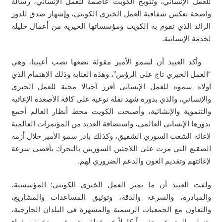
للعمل الإنساني، وتتويج الكويت عاصمة للعمل الإنساني، رسالة
واضحة تعكس شفافية العمل الخيري الكويتي، وإشهار صدق للدور
الرائد الذي تقوم به الكويت ومؤسساتها الخيرية من أعمال جليلة
لخدمة الإنسانية.
وأكد العبيد أن لسمو الأمير مقولة نضعها نصب أعيينا، وهي
“العمل الخيري تاج على الرؤس”، وهذه العناية وذلك الإهتمام الذي
أولاه سموه للعمل الإنساني أفرز أجيالا محبة للعمل الخيري
والإنساني، والذي بدوره شهد نقلة نوعية على كافة الأصعدة الإغاثية
والتنموية والإنشائية، وأصبحت الكويت محط أنظار العالم أجمع
بدورها الإنساني العالمي، واستضافة العديد من المؤتمرات العالمية
لإغاثة الشعب السوري الشقيق، وكذلك بادر سمو الأمير خلال أزمة
الصقيع التي مرت على اللاجئين السوريين بالتحرك بأقصى سرعة
لإغاثتهم وتقديم العون والدعم الضروري لهم.
ولفت العبيد أن ما يميز العمل الخيري الكويتي: المؤسسية،
والمبادرة، والسرعة والدقة، وتوثيق المساعدات والمشاريع،
والتعاون مع الجمعيات الرسمية والمشهرة في البلدان الخارجية،
وتسليم المتبرعين تقريراً كاملاً عن خطة مشروعهم ودعوة سفراء