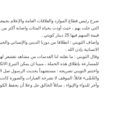
صرح رئيس قطاع الموارد والعلاقات العامة والإعلام بجمعية
قيمة السهم فيها 25 دينار كويتي .
واضاف الثويني : انطلاقا من دورنا الديني والإنساني والخي
الانسانية بإذن الله .
وقال الثويني : ما نقلته لنا العدسات من مشاهد تقشعر لها 
للمسارعة بإطلاق هذه الحملة ، مبينا ان يمكن التبرع الالكتروني للحملة عبر حسابات 
واختتم الثويني تصريحه : مستشهداً بحديث الرسول صل الله عليه وسلم «مَث
والحُمَّى» قائلاً: الموقف لا تشرحه العبارات والصورة كان
وأخر للدواء والإيواء ، سائلاً الخالق جل وعلا أن يحفظ ال