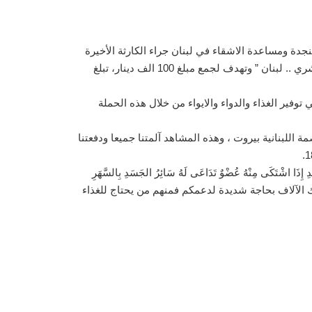
نجدة ومساعدة الاشقاء في لبنان جراء الكارثة الأخيرة
التي حلت بهم ، حيث أودت بحياة المئات واصابة أكثر من 5 آلاف إنسان وتشريد ما يقارب 300 ألف شخص ، والحملة تحت شعار ” أبشري .. لبنان ” وتهدف لجمع مبلغ 100 الف دينار، تبلغ
توفير الغذاء والدواء والايواء من خلال هذه الحملة
 اللبنانية بيروت ، وهذه المشاهد آلمتنا جميعا ودفعتنا
تَكَى مِنْهُ عُضْوٌ تَدَاعَى لَهُ سَائِرُ الجَسَدِ بِالسَّهَرِ
ناك الآلاف بحاجة شديدة لدعمكم فمنهم من يحتاج للغذاء