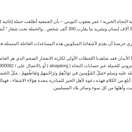
 النجاة الخيرية / عمر يعقوب الثويني – بأن الجمعية أطلقت حملة إغاثية ل
ري حرصنا أن نقدم لأشقائنا المنكوبين هذه المساعدات العاجلة المتمثلة في 
الأبدان فقد شاهدنا اللحظات الأولى لكارثة الانفجار الضخم الذي هز العاصمة
النجاة ( alnajatorg ) أو بالاتصال على / 1800082.
َلُ المُؤْمِنينَ في تَوَادِّهِمْ وتَرَاحُمهمْ وَتَعَاطُفِهمْ ، مَثَلُ الجَسَدِ إِذَا اشْ
ت أبلغ من الكلام فهذه دعوة لأهل الخير للمبادرة بنجدة هؤلاء الاشقاء ، فه
كويت وأهلها من كل سوء وسائر بلاد المسلمين.