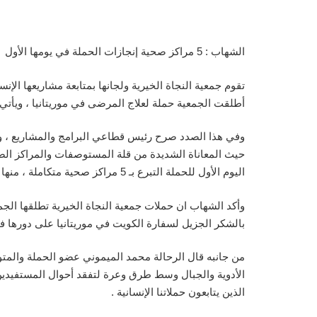
الشهاب : 5 مراكز صحية إنجازات الحملة في يومها الأول
تقوم جمعية النجاة الخيرية ولجانها بمتابعة مشاريعها ال
أطلقت الجمعية حملة لعلاج المرضى في موريتانيا ، ويأتي هذ
وفي هذا الصدد صرح رئيس قطاعي البرامج والمشاريع ، وال
حيث المعاناة الشديدة من قلة المستوصفات والمراكز الصح
اليوم الأول للحملة التبرع بـ 5 مراكز صحية متكاملة ، منها مركز صحي يخصص لعلاج مرضى العيون ، يتم اقامتها في موريتانيا لإغاثة ومساعدة المرضى والمحتاجين للعلاج هناك .
وأكد الشهاب ان حملات جمعية النجاة الخيرية تطلقها الجم
بالشكر الجزيل لسفارة الكويت في موريتانيا على دورها في 
من جانبه قال الرحالة محمد الميموني عضو الحملة والمتواج
الأدوية والجبال وسط طرق وعرة لتفقد أحوال المستفيدين م
الذين يتابعون حملاتنا الإنسانية .