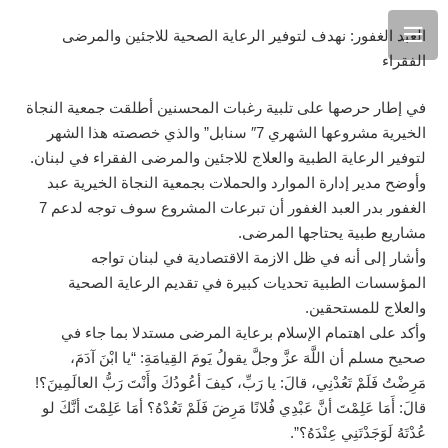
العبد الغفور: نهدف لتوفير الرعاية الصحية للاجئين والمرضى
الفقراء
في إطار حرصها على تلبية رغبات المحسنين أطلقت جمعية النجاة
الخيرية مشروعها الشهري 7″ سنابل” والذي خصصته هذا الشهر
لتوفير الرعاية الطبية والعلاج للاجئين والمرضى الفقراء في لبنان.
وأوضح مدير إدارة الموارد والحملات بجمعية النجاة الخيرية عبد
الغفور بدر العبد الغفور أن تبرعات المشروع سوف توجه لدعم 7
مشاريع طبية يحتاجها المرضى.
وأشار إلى أنه في ظل الازمة الاقتصادية في لبنان تواجه
المؤسسات الطبية تحديات كبيرة في تقديم الرعاية الصحية
والعلاج للمستحقين.
وأكد على اهتمام الإسلام برعاية المرضى مستدلا بما جاء في
صحيح مسلم أن اللَّهَ عزَّ وجلَّ يقولُ يَومَ القِيامَةِ: “يا ابْنَ آدَمَ،
مَرِضْتُ فَلَمْ تَعُدْنِي، قالَ: يا رَبِّ، كيفَ أعُودُكَ وأَنْتَ رَبُّ العالَمِينَ؟!
قالَ: أَمَا عَلِمْتَ أنَّ عَبْدِي فُلانًا مَرِضَ فَلَمْ تَعُدْهُ؟ أمَا عَلِمْتَ أنَّكَ لو
عُدْتَهُ لَوَجَدْتَنِي عِنْدَهُ؟”.