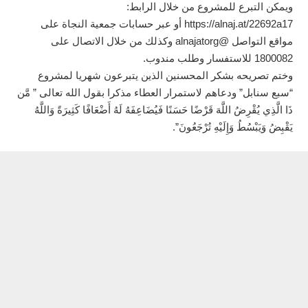
ويمكن التبرع للمشروع من خلال الرابط:
https://alnaj.at/22692a17 أو عبر حسابات جمعية النجاة على
مواقع التواصل @alnajatorg وكذلك من خلال الاتصال على
1800082 للاستفسار وطلب مندوب.
وختم تصريحه بشكر المحسنين الذين يتبرعون شهريا لمشروع
“سبع سنابل” ودعاهم لاستمرار العطاء مذكرا بقول الله تعالى ” مَّن
ذَا الَّذِي يُقْرِضُ اللَّهَ قَرْضًا حَسَنًا فَيُضَاعِفَهُ لَهُ أَضْعَافًا كَثِيرَةً وَاللَّهُ
يَقْبِضُ وَيَبْسُطُ وَإِلَيْهِ تُرْجَعُونَ”.