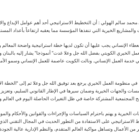
 محمد سالم الهولي : أن التخطيط الاستراتيجي أحد أهم عوامل الإبداع والا
 والمشاريع الخيرية التي تنفذها المؤسسة مما يعقبه ارتفاعاً بأعداد المست
لعطاء الإنساني يجب عليها أن تكون لديها خطة استراتيجية واضحة المعالم 
لعمل الخيري الكويتي بفضل الله جل وعلا غدت” أنموذجا” يشار إليه بالبنا
 في خدمة العمل الإنساني. ونالت الكويت عاصمة للعمل الإنساني وسمو الأمي
ح في منظومة العمل الخيري يرجع بعد توفيق الله جل وعلا ثم إلى “الخطة ا
سات والجهات الخيرية وضمان سيرها في الإطار القانوني السليم، وتعزيز
لح المجتمعية المشتركة خاصة في ظل التغيرات الحاصلة اليوم في العالم 
ات الخيرية و يهتم باحترام السياسات والإجراءات والقوانين والأحكام والم
 الاستراتيجي على الاستفادة من التطور الحديث في المجال التقني الذي ي
ن الأعمال وتساهل مواكبة العالم المتقدم، والنظم الإدارية عالية الجودة