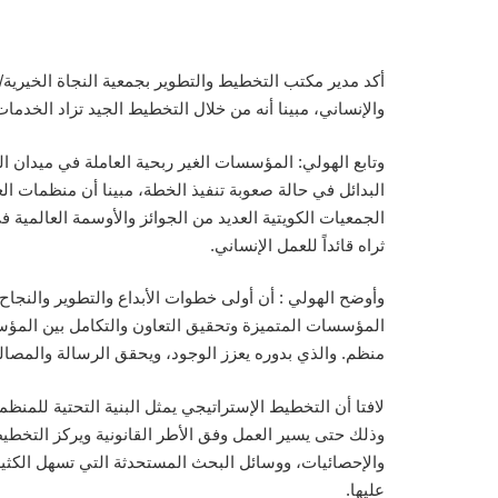
أكد مدير مكتب التخطيط والتطوير بجمعية النجاة الخيرية/
والإنساني، مبينا أنه من خلال التخطيط الجيد تزاد الخدمات
وتابع الهولي: المؤسسات الغير ربحية العاملة في ميدان ا
البدائل في حالة صعوبة تنفيذ الخطة، مبينا أن منظمات ا
الجمعيات الكويتية العديد من الجوائز والأوسمة العالمية
ثراه قائداً للعمل الإنساني.
وأوضح الهولي : أن أولى خطوات الأبداع والتطوير والنجا
المؤسسات المتميزة وتحقيق التعاون والتكامل بين المؤس
منظم. والذي بدوره يعزز الوجود، ويحقق الرسالة والمصا
لافتا أن التخطيط الإستراتيجي يمثل البنية التحتية للمنظم
وذلك حتى يسير العمل وفق الأطر القانونية ويركز التخطيط
والإحصائيات، ووسائل البحث المستحدثة التي تسهل الكثير م
عليها.