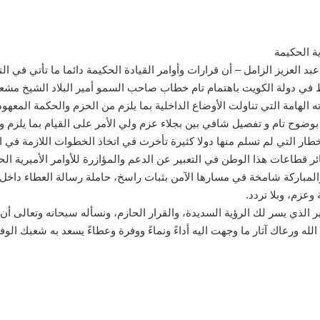
ة الحكيمة
 العزيز الزامل – أن قرارات وأوامر القيادة الحكيمة دائما ما تأتي في ال
1 ، و الذي أصدر فيه قراراته الهامة التي تناولت الأوضاع الداخلية بما يلزم من الحزم 
 بوضوح تام و تفصيل شافي بين بجلاء عزم ولي الأمر على القيام بما يلزم و
أخطار التي لم تسلم منها دولا كثيرة تأخرت في اتخاذ الخطوات اللازمة في
 قطاعات هذا الوطن في التعبير عن الدعم والمؤازرة للأوامر الأميرية الحكي
لمباركة شامخة في مسارها الآمن بثبات راسخ، حاملة رسالة العطاء داخل
وعزم، وبلا تردد.
ير الذي يسر لك الرؤية السديدة، والقرار الحازم، ونسأله سبحانه وتعالى أ
ه ورعاك آثار ما وجهت اليه أداءً ونماءً ووفرة وعطاءً يسعد به شعبك ال