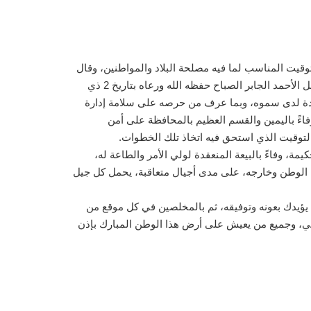
توقيت المناسب لما فيه مصلحة البلاد والمواطنين، وقال
الزامل في بيان أصدرته الجمعية: لقد تابعت جميع الأوساط في دولة الكويت باهتمام تام خطاب صاحب السمو أمير البلاد الشيخ مشعل الأحمد الجابر الصباح حفظه الله ورعاه بتاريخ 2 ذي
والحكمة المعهودة لدى سموه، وبما عرف من حرصه على سلامة إدارة
فاءً باليمين والقسم العظيم بالمحافظة على أمن
 التوقيت الذي استحق فيه اتخاذ تلك الخطوات.
مة، وفاءً بالبيعة المنعقدة لولي الأمر والطاعة له،
 الوطن وخارجه، على مدى أجيال متعاقبة، يحمل كل جيل
ن يؤيدك بعونه وتوفيقه، ثم بالمخلصين في كل موقع من
وفي، وجميع من يعيش على أرض هذا الوطن المبارك بإذن