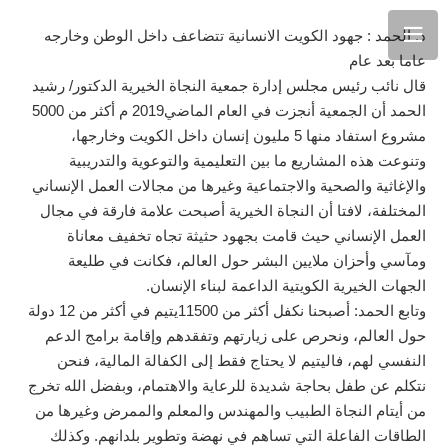
د. الحمد : جهود الكويت الانسانية تتضاعف داخل الوطن وخارجه
عاما بعد عام
قال نائب رئيس مجلس إدارة جمعية النجاة الخيرية الدكتور/ رشيد
الحمد أن الجمعية أنجزت في العام الماضي2019 م أكثر من 5000
مشروع استفاد منها 5 مليون إنسان داخل الكويت وخارجها،
وتنوعت هذه المشاريع ما بين التعليمية والتوعوية والتدريبية
والإغاثية والصحية والاجتماعية وغيرها من مجالات العمل الإنساني
المختلفة، لافتا أن النجاة الخيرية أصبحت علامة فارقة في مجال
العمل الإنساني حيث قامت بجهود حثيثة تجاه تخفيف معاناة
ومآسي وأحزان ملايين البشر حول العالم، فكانت في طليعة
الجهات الخيرية الكويتية الداعمة لبناء الإنسان.
وتابع الحمد: أصبحنا نكفل أكثر من 11500يتيم في أكثر من 12 دولة
حول العالم، ونحرص على زيارتهم وتفقدهم وإقامة برامج الدعم
النفسي لهم، فاليتيم لا يحتاج فقط إلى الكفالة المالية، فنحن
نتكلم عن طفل بحاجة شديدة للرعاية والاهتمام، وبفضل الله تخرج
من أيتام النجاة الطبيب والمهندس والمعلم والممرض وغيرها من
الطاقات الفاعلة التي تساهم في نهضة وتطوير بلدانهم. وكذلك