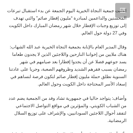
اعلنت جمعية النجاة الخيرية اليوم الجمعة عن بدء استقبال تبرعات
المحسنين والداعمين لمبادرة “مليون إفطار صائم” والتي تهدف
إلى توزيع وجبات الإفطار خلال شهر رمضان المبارك داخل الكويت
وفي 27 دولة حول العالم.
وقال المدير العام بالإنابة بجمعية النجاة الخيرية عبد الله الشهاب:
هناك ملايين من إخواننا النازحين واللاجئين الذين لا يجدون طعاما
يسد جوعهم فضلا عن أن يجدوا إفطارا بعد صيامهم في شهر
رمضان بسبب فقرهم الشديد وظروفهم الصعبة، وجريا على عادتنا
السنوية نطلق حملة مليون إفطار صائم لتكون فرصة لنساهم في
إسعاد الأسر المحتاجة داخل الكويت وحول العالم.
وأضاف: يتواجد حاليا في جمهورية تشاد وفد من الجمعية يضم عدد
من الشباب الكويتي، والمؤثرين في مواقع التواصل الاجتماعي
لتفقد أحوال اللاجئين السودانيين، والإشراف على توزيع السلال
الرمضانية.