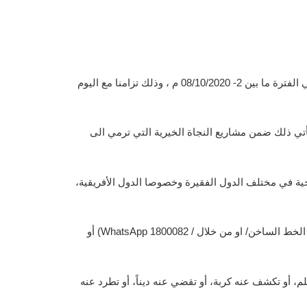
أفاد رئيس قطاع الموارد والعلاقات العامة والإعلام بجمعية النجاة الخيرية/ عمر يعقوب الثويني عن تنفيذ الجمعية لحملة “ابصار 4 ” في الفترة ما بين 2- 08/10/2020 م ، وذلك تزامنا مع اليوم
أتي ذلك ضمن مشاريع النجاة الخيرية التي ترمي الى
ية في مختلف الدول الفقيرة وخصوصا الدول الأفريقية،
وقال الثويني : نحن نرحب بكل من يرغب معنا في التطوع لدعم الحملة أو التبرع لها من الأفراد أو المؤسسات ويمكنهم الاتصال على الخط الساخن/ او من خلال / WhatsApp 1800082) أو
، أو تكشف عنه كربة، أو تقضي عنه ديناً، أو تطرد عنه