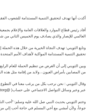
أكدت أنها تهدف لتحقيق التنمية المستدامة للشعوب الفقي
العالمي للإبصار والذي يصادف يوم الخميس الثاني من شه
وتابع الثويني: تهدف النجاة الخيرية من خلال هذه الحمل
تحقيق التنمية المستدامة المواكبة لأهداف الأمم المتحدة 
وبين الثويني إلى أن الغرض من تنظيم الحملة للعام الر
من المصابين بأمراض العيون ، ولابد من إقامة مثل هذه 
عبر وعبر وسائل التواصل الاجتماعي على حساب( @alnajatorg ) أو زيارة أفرع جمعية النجاة الخيرية.
وختم الثويني بحديث النبي صل الله عليه وسلم: “أحب النا
جوعاً، ولأن أمشي مع أخي المسلم في حاجة أحب إلي من 