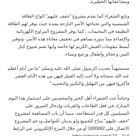
ومضاعفاتها الخطيرة.
وتابع الشقراء كما يقدم مشروع “خفف عليهم” الواح الطاقة
الشمسية والتي تحتاجها الأسر النازحة بشدة حيث توفر لهم الطاقة
النظيفة في المخيمات ، كما يوفر المشروع المراوح الكهربائية
والإضاءة مما بدوره يساهم في تخفيف معاناة هذه الأسر، وتوفير
أبسط مقومات العيش الكريم لها خاصة وأنها تضم شيوخ كبار
السن وعجائز وأطفال ورضع ونساء.
مستشهداً بحديث الرسول صلى الله عليه وسلم: “ما من أيام أعظم
عند الله سبحانه ولا أحب إليه العمل فيهن من هذه الأيام العشر.
فأكثروا فيهن من التهليل والتكبير والتحميد.”
وختاماً حث الشقراء أهل الخير والمحسنين على استثمار هذا اليوم
المبارك في فعل الطاعات والقربات وإدخال السرور على
المسلمين كل قدر استطاعته، مبينا أن باب المساهمة لمشروع
“خفف عليهم” متاح للجميع ولو بدينار، للتواصل ودعم المشروع
الاتصال على 1800082 أو من خلال التبرع الإلكتروني عبر الرابط
التالي https://alnajat.com/x22