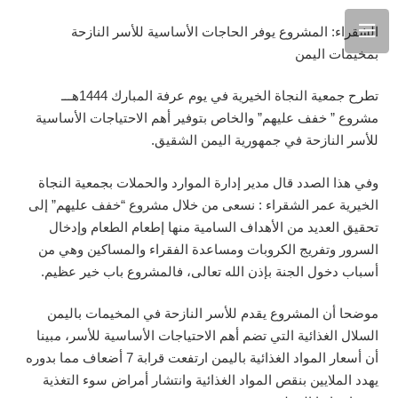
الشقراء: المشروع يوفر الحاجات الأساسية للأسر النازحة
بمخيمات اليمن
تطرح جمعية النجاة الخيرية في يوم عرفة المبارك 1444هـــ
مشروع ” خفف عليهم” والخاص بتوفير أهم الاحتياجات الأساسية
للأسر النازحة في جمهورية اليمن الشقيق.
وفي هذا الصدد قال مدير إدارة الموارد والحملات بجمعية النجاة
الخيرية عمر الشقراء : نسعى من خلال مشروع “خفف عليهم” إلى
تحقيق العديد من الأهداف السامية منها إطعام الطعام وإدخال
السرور وتفريج الكروبات ‏ومساعدة الفقراء والمساكين وهي من
أسباب دخول الجنة بإذن الله تعالى، فالمشروع باب خير عظيم.
موضحا أن المشروع يقدم للأسر النازحة في المخيمات باليمن
السلال الغذائية التي تضم أهم الاحتياجات الأساسية للأسر، مبينا
أن أسعار المواد الغذائية باليمن ارتفعت قرابة 7 أضعاف مما بدوره
يهدد الملايين بنقص المواد الغذائية وانتشار أمراض سوء التغذية