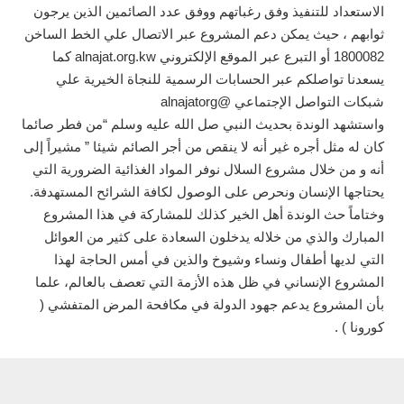
الاستعداد للتنفيذ وفق رغباتهم ووفق عدد الصائمين الذين يرجون
ثوابهم ، حيث يمكن دعم المشروع عبر الاتصال علي الخط الساخن
1800082 أو التبرع عبر الموقع الإلكتروني alnajat.org.kw كما
يسعدنا تواصلكم عبر الحسابات الرسمية للنجاة الخيرية علي
شبكات التواصل الإجتماعي @alnajatorg
واستشهد الوندة بحديث النبي صل الله عليه وسلم “من فطر صائما
كان له مثل أجره غير أنه لا ينقص من أجر الصائم شيئا ” مشيراً إلى
أنه و من خلال مشروع السلال نوفر المواد الغذائية الضرورية التي
يحتاجها الإنسان ونحرص على الوصول لكافة الشرائح المستهدفة.
وختاماً حث الوندة أهل الخير كذلك للمشاركة في هذا المشروع
المبارك والذي من خلاله يدخلون السعادة على كثير من العوائل
التي لديها أطفال ونساء وشيوخ والذين في أمس الحاجة لهذا
المشروع الإنساني في ظل هذه الأزمة التي تعصف بالعالم، علما
بأن المشروع يدعم جهود الدولة في مكافحة المرض المتفشي (
كورونا ) .