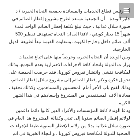
أكد رئيس قطاع الخدمات والمساندة بجمعية النجاة الخيرية / د.
جابر الوندة – أن الجمعية تستعد لطرح مشروع إفطار الصائم في
صورة سلال غذائية ، حيث تبلغ تكلفة إفطار الصائم الواحد لمدة
شهراً 15 دينار كويتي ، لافتا الى ان النجاة تستهدف تفطير 500
ألف صائم داخل وخارج الكويت. وتتفاوت القيمة تبعاً لطبيعة الدول
الخارجية.
وبين الوندة أن النجاة الخيرية وحرصاً منها على اتباع تعليمات
وزارات الدولة واتخاذ كافة الاجراءات الاحترازية بعدم التجمع، وذلك
لمكافحة تفشي وانتشار فيروس كورونا، فقد حرصت الجمعية على
تحويل فكرة ولائم إفطار الصائم إلى مشروع سلال إفطار الصائم،
وذلك لفتح باب الأجر أمام المحسنين والمساهمين، وكذلك تخفيف
معاناة ألاف المستفيدين من المشروع وإسعادهم في هذا الشهر
الكريم.
ودعا الوندة كافة المؤسسات والأفراد الذين كانوا دائما داعمين
لولائم إفطار الصائم سنويا إلى تبني وكفالة المشروع هذا العام في
صورة سلال غذائية بدلا من ولائم الإفطار السنوية طبقا للإجراءات
الصحية للدولة لمكافحة فيروس كورونا ، والنجاة الخيرية في اتم