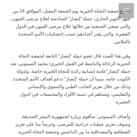
تطرح جمعية النجاة الخيرية يوم الجمعة المقبل، الموافق 14 من
شهر أكتوبر الجاري، حملة “إبصار” السادسة لعلاج مرضى العيون،
والتي تسعى الجمعية من خلالها علاج مرضى العيون في الدول
الفقيرة، والتي يقدر أعدادهم حسب إحصائيات الأمم المتحدة
بالملايين.
وفي هذا الصدد قال عضو حملة “إبصار” التابعة لجمعية النجاة
الخيرية الرحالة والناشط في العمل الخيري/ محمد الميموني: تعد
حملة “إبصار”علامة إنسانية رائدة للنجاة الخيرية خاصة، ولدولة
الكويت عامة، مبينا أن حملة “إبصار” تدعم أهداف الأمم المتحدة
وذلك من خلال تعزيز الجانب الطبي والتنموي والإنساني
والتعليمي، وتساهم في تنمية الأفراد والمجتمعات في الدول
الفقيرة.
وأضاف الميموني: سأقوم بزيارة لجمهورية النيجر الصديقة،
وسوف نجري عمليات جراحية للمرضى، وحرصاً منا على تعزيز
الشفافية والمصداقية ما بين الداعمين وجمعية النجاة الخيرية