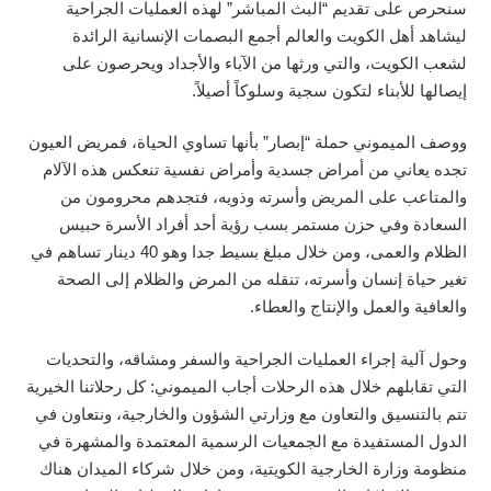
سنحرص على تقديم “البث المباشر” لهذه العمليات الجراحية
ليشاهد أهل الكويت والعالم أجمع البصمات الإنسانية الرائدة
لشعب الكويت، والتي ورثها من الآباء والأجداد ويحرصون على
إيصالها للأبناء لتكون سجية وسلوكاً أصيلاً.
ووصف الميموني حملة “إبصار” بأنها تساوي الحياة، فمريض العيون
تجده يعاني من أمراض جسدية وأمراض نفسية تنعكس هذه الآلام
والمتاعب على المريض وأسرته وذويه، فتجدهم محرومون من
السعادة وفي حزن مستمر بسب رؤية أحد أفراد الأسرة حبيس
الظلام والعمى، ومن خلال مبلغ بسيط جدا وهو 40 دينار تساهم في
تغير حياة إنسان وأسرته، تنقله من المرض والظلام إلى الصحة
والعافية والعمل والإنتاج والعطاء.
وحول آلية إجراء العمليات الجراحية والسفر ومشاقه، والتحديات
التي تقابلهم خلال هذه الرحلات أجاب الميموني: كل رحلاتنا الخيرية
تتم بالتنسيق والتعاون مع وزارتي الشؤون والخارجية، ونتعاون في
الدول المستفيدة مع الجمعيات الرسمية المعتمدة والمشهرة في
منظومة وزارة الخارجية الكويتية، ومن خلال شركاء الميدان هناك