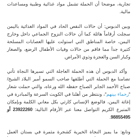
تجارية، موضحا أن الحملة تشمل مواد غذائية وطبية ومساعدات
مالية.
وبين الدبوس: أن حالات النقص الحاد في المواد الغذائية باليمن
سجلت أرقاماً هائلة كما أن حالات النزوح الجماعي داخل وخارج
اليمن، خاصة المناطق التي استولت عليها العصابات المسلحة
كثيرة جداَ مما فاقم من حالات وفيات الأطفال الرضع، والصغار
وكبار السن والعجزة وذوي الأمراض.
وأكد الدبوس أن هذه الحملة العاجلة التي تسيرها النجاة تأتي
تضامنا مع الحملة التي أطلقها صاحب السمو أمير البلاد الشيخ/
صباح الأحمد الجابر الصباح حفظه الله ورعاه، والتي حملت شعار
“
رحماء بينهم
“، وننتظر من أهلنا في الكويت السرعة والمبادرة في
إغاثة اليمن، فالوضع الإنساني كارثي بكل معاني الكلمة وبإمكان
المتبرع الكريم التواصل معنا عبر الأرقام التالية:
23922260 أو
.
98855495
وتابع: ما يميز النجاة الخيرية كشجرة مثمرة في بستان العمل