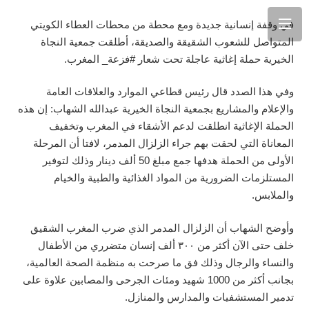
في وقفة إنسانية جديدة ومع محطة من محطات العطاء الكويتي
المتواصل للشعوب الشقيقة والصديقة، أطلقت جمعية النجاة
الخيرية حملة إغاثية عاجلة تحت شعار #فزعة_ المغرب.
وفي هذا الصدد قال رئيس قطاعي الموارد والعلاقات العامة
والإعلام والمشاريع بجمعية النجاة الخيرية عبدالله الشهاب: إن هذه
الحملة الإغاثية انطلقت لدعم الأشقاء في المغرب وتخفيف
المعاناة التي لحقت بهم جراء الزلزال المدمر، لافتا أن المرحلة
الأولى من الحملة هدفها جمع مبلغ 50 ألف دينار وذلك لتوفير
المستلزمات الضرورية من المواد الغذائية والطبية والخيام
والملابس.
وأوضح الشهاب أن الزلزال المدمر الذي ضرب المغرب الشقيق
خلف حتى الآن أكثر من ٣٠٠ ألف إنسان متضرري من الأطفال
والنساء والرجال وذلك فق ما صرحت به منظمة الصحة العالمية،
بجانب أكثر من 1000 شهيد ومئات الجرحى والمصابين علاوة على
تدمير المستشفيات والمدارس والمنازل.