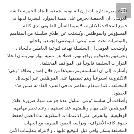
قالت مديرة إدارة الشؤون القانونية بجمعية النجاة الخيرية عائشة
العومي ، ان الجمعية تحرص على تنمية الموارد البشرية لديها في
جميع المجالات الادارية ، لاسيما الشأن القانوني لدى كافة
المسؤولين والموظفين، وكشفت عن إطلاق سلسلة من المفاهيم
والتوصيات تحت اسم “وعي” لموظفي الجمعية ولجانها.
وأوضحت العومي أن السلسلة تهدف لتوعية العاملين بالنجاة ،
وتعريفهم بحقوقهم وواجباتهم ، فضلا عن تنمية مهاراتهم بشأن اتخاذ
القرارات السليمة قانونياً في المواقف المختلفة.
وأشارت إلى أن السلسلة يتم تنفيذها من خلال إصدار بطاقة “وعي”
الالكترونية اسبوعياً ويتم تعميمها على الموظفين عبر الوسائل
المختلفة ، كما ستقام محاضرات في الفترة القادمة ضمن هذه
الخطوة.
وأضافت أن سلسة “وعي” تتناول عدة جوانب منها: ضرورة إطلاع
الموظفين على مهام وظيفتهم عند تعيينهم ، وعند تغيير مهامهم
الوظيفية ، والحرص على الاعتمادات المكتوبة أثناء العمل لحفظ
حقوق كافة الأطراف ، ودراسة العقود المبرمة مع الجهات
المختلفة بشكل وافي قبل التوقيع عليها ، والالتزام بتعليمات الأمن