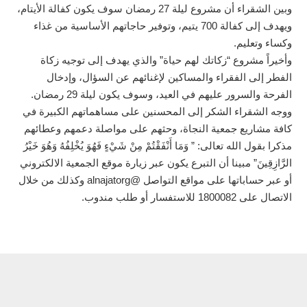
وبين الشقراء أن مشروع ليلة 27 رمضان سوف يكون كفالة الأيتام،
ويهدف إلى كفالة 700 يتيم، وتوفير حاجاتهم الأساسية من غذاء
وكساء وتعليم.
وأخيراً مشروع “زكاتك لهم حياة” والذي يهدف إلى توجيه زكاة
الفطر إلى الفقراء والمساكين لإغنائهم عن السؤال، وإدخال
الفرحة والسرور عليهم في العيد، وسوف يكون ليلة 29 رمضان.
ووجه الشقراء الشكر إلى المحسنين على مساهماتهم الكبيرة في
كافة مشاريع جمعية النجاة، وحثهم على مواصلة دعمهم وعطائهم
مذكرا بقول الله تعالى: ” وَمَا أَنْفَقْتُمْ مِنْ شَيْءٍ فَهُوَ يُخْلِفُهُ وَهُوَ خَيْرُ
الرَّازِقِينَ” مبينا أن التبرع يكون عبر زيارة موقع الجمعية الالكتروني
أو عبر حساباتها على مواقع التواصل @alnajatorg وكذلك من خلال
الاتصال على 1800082 للاستفسار أو طلب مندوب.