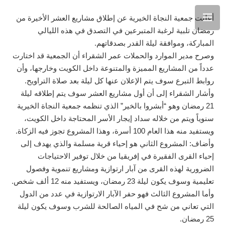
أعلنت جمعية النجاة الخيرية عن إطلاق مشاريع العشر الأخيرة من
رمضان تلبية لرغبة المتبرعين في التصدق في هذه الليالي
المباركة، وموافقة ليلة القدر بصدقاتهم.
وصرح مدير الموارد والحملات عمر الشقراء أن الجمعية قد اختارت
عدداً من المشاريع المميزة والمتنوعة داخل الكويت وخارجها، وأن
روابط التبرع سوف يتم الإعلان عنها كل ليلة بعد صلاة التراويح.
وأشار الشقراء إلى أن أول مشاريع العشر سوف يتم إطلاقه ليلة
21 رمضان وهو “أبشروا بالخير” الذي تنظمه جمعية النجاة الخيرية
سنوياً ويتم من خلاله سداد إيجار الأسر المحتاجة داخل الكويت،
ويستفيد منه هذا العام 100 أسرة، وهذا المشروع تجوز فيه الزكاة.
وأضاف: المشروع الثاني هو إحياء قرية مسلمة والذي يهدف إلى
إحياء القرى الفقيرة في إفريقيا من خلال توفير الاحتياجات
الضرورية لهذه القرى من آبار ارتوازية ومشاريع تنموية وفصول
تعليمية وسوف يكون ليلة 23 رمضان، ويستفيد منه 12 ألف شخص.
وأما المشروع الثالث فهو حفر الآبار الارتوازية في عدد من الدول
التي تعاني من شح في المياه الصالحة للشرب وسوف يكون ليلة
25 رمضان.