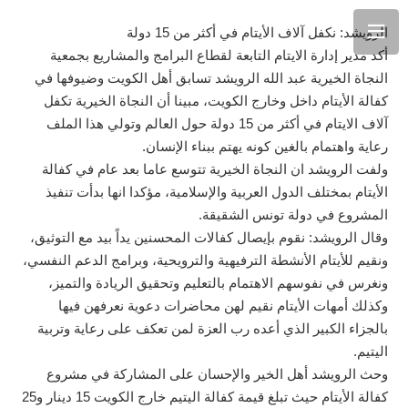
الرويشد: نكفل آلاف الأيتام في أكثر من 15 دولة
أكد مدير إدارة الايتام التابعة لقطاع البرامج والمشاريع بجمعية
النجاة الخيرية عبد الله الرويشد تسابق أهل الكويت وضيوفها في
كفالة الأيتام داخل وخارج الكويت، مبينا أن النجاة الخيرية تكفل
آلاف الايتام في أكثر من 15 دولة حول العالم وتولي هذا الملف
رعاية واهتمام بالغين كونه يهتم ببناء الإنسان.
ولفت الرويشد ان النجاة الخيرية تتوسع عاما بعد عام في كفالة
الأيتام بمختلف الدول العربية والإسلامية، مؤكدا انها بدأت تنفيذ
المشروع في دولة تونس الشقيقة.
وقال الرويشد: نقوم بإيصال كفالات المحسنين يداً بيد مع التوثيق،
ونقيم للأيتام الأنشطة الترفيهية والترويحية، وبرامج الدعم النفسي،
ونغرس في نفوسهم الاهتمام بالتعليم وتحقيق الريادة والتميز،
وكذلك أمهات الأيتام نقيم لهن محاضرات دعوية نعرفهن فيها
بالجزاء الكبير الذي أعده رب العزة لمن تعكف على رعاية وتربية
اليتيم.
وحث الرويشد أهل الخير والإحسان على المشاركة في مشروع
كفالة الأيتام حيث تبلغ قيمة كفالة اليتيم خارج الكويت 15 دينار و25