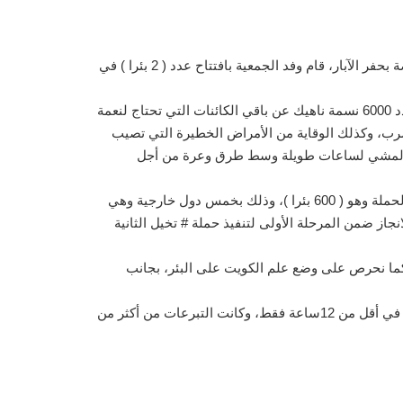
استكمالاً لجهود النجاة الخيرية الحثيثة تجاه تنفيذ حملة #تخيل الثانية، والتي طرحتها على أهل الخير في شهر مارس الماضي والخاصة بحفر الآبار، قام وفد الجمعية بافتتاح عدد ( 2 بئرا ) في
وفي هذا الصدد قال رئيس قطاع الموارد والإعلام بجمعية النجاة الخيرية/ عمر يعقوب الثويني: يستفيد من آبار تخيل الثانية بالنيجر عدد 6000 نسمة ناهيك عن باقي الكائنات التي تحتاج لنعمة
ة للشرب، وكذلك الوقاية من الأمراض الخطيرة التي تصيب
 عن المشي لساعات طويلة وسط طرق وعرة من أجل
وتابع: منذ انطلاق الحملة تم حفر 230 بئراً من أصل 374 بئرا للمياه العذبة كمرحلة أولى، وفق الخطة من إجمالي الآبار التي حصدتها الحملة وهو ( 600 بئرا )، وذلك بخمس دول خارجية وهي
انجاز ضمن المرحلة الأولى لتنفيذ حملة # تخيل الثانية
ة، كما نحرص على وضع علم الكويت على البئر، بجانب
يذكر أن حملة #تخيل 2 طرحتها النجاة الخيرية على المحسنين في نهاية شهر مارس الماضي، وحققت ما يزيد عن مليون دينار كويتي في أقل من 12ساعة فقط، وكانت التبرعات من أكثر من