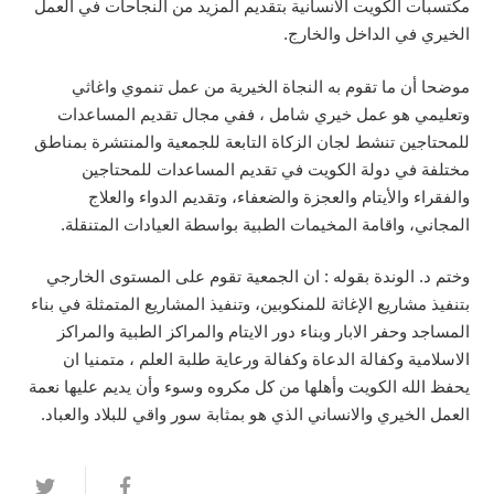
مكتسبات الكويت الانسانية بتقديم المزيد من النجاحات في العمل
الخيري في الداخل والخارج.
موضحا أن ما تقوم به النجاة الخيرية من عمل تنموي واغاثي
وتعليمي هو عمل خيري شامل ، ففي مجال تقديم المساعدات
للمحتاجين تنشط لجان الزكاة التابعة للجمعية والمنتشرة بمناطق
مختلفة في دولة الكويت في تقديم المساعدات للمحتاجين
والفقراء والأيتام والعجزة والضعفاء، وتقديم الدواء والعلاج
المجاني، واقامة المخيمات الطبية بواسطة العيادات المتنقلة.
وختم د. الوندة بقوله : ان الجمعية تقوم على المستوى الخارجي
بتنفيذ مشاريع الإغاثة للمنكوبين، وتنفيذ المشاريع المتمثلة في بناء
المساجد وحفر الابار وبناء دور الايتام والمراكز الطبية والمراكز
الاسلامية وكفالة الدعاة وكفالة ورعاية طلبة العلم ، متمنيا ان
يحفظ الله الكويت وأهلها من كل مكروه وسوء وأن يديم عليها نعمة
العمل الخيري والانساني الذي هو بمثابة سور واقي للبلاد والعباد.