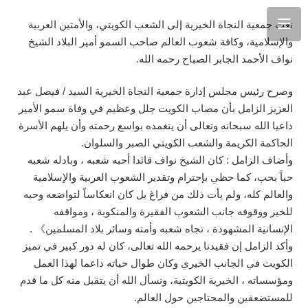
نعت جمعية النجاة الخيرية إلى الشعب الكويتي، والأمتين العربية
والإسلامية، وكافة شعوب العالم صاحب السمو أمير البلاد الشيخ
نواف الأحمد الجابر الصباح رحمه الله.
وصرح رئيس مجلس إدارة جمعية النجاة الخيرية السيد / فيصل عبد
العزيز الزامل بأن مصاب الكويت جلل وعظيم في وفاة سمو الأمير
داعيا الله سبحانه وتعالى أن يتغمده بواسع رحمته وأن يلهم الأسرة
الحاكمة الكريمة والشعب الكويتي الصبر والسلوان.
وأضاف الزامل : كان الشيخ نواف قائدا أحبه شعبه ، وبادله شعبه
حباً بحب، كما حظي بإحترام وتقدير الشعوب العربية والإسلامية
والعالم كله، ولم يأت ذلك من فراغ بل كان انعكاساً لتواضعه وحبه
للخير ووقوفه جانب الشعوب الفقيرة والمنكوبة ، ومواقفه
الإنسانية المشهودة ، تجاه شعبه وأمته وسائر بلاد المسلمين》 .
وأكد الزامل إن فقيدنا يرحمه الله تعالى، كان له دور كبير في تميز
الكويت في الجانب الخيري وكان طوال حياته داعما لهذا العمل
ومؤسساته ، الخيرية الكويتية، ونسأل الله أن يتقبل منه كل ما قدم
للمستضعفين والمحتاجين حول العالم.