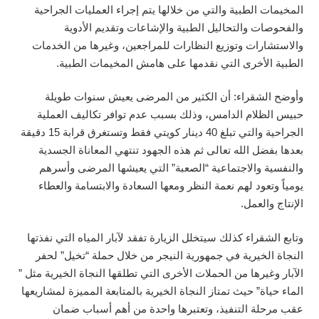
المخيمات الطبية والتي من خلالها يتم إجراء العمليات الجراحية
والفحوصات والتحاليل الطبية والإشاعات وتقديم الأدوية
والاستشارات وتوزيع النظارات للمراجعين، وغيرها من الخدمات
الطبية الأخرى التي نقدمها على هامش المخيمات الطبية.
وأوضح الشقراء: أن الكثير من المرضى يعيش سنوات طويلة
حبيس الظلام الدامس، وذلك بسبب عدم توافر تكاليف العملية
الجراحية والتي تبلغ 40 دينار كويتي فقط وتستغرق قرابة 15 دقيقة
بعدها بفضل الله تعالى ثم هذه الجهود تنتهي المعاناة الجسدية
والنفسية والاجتماعية “الصعبة” التي يعيشها المرضى وأسرهم
يومياً وتعود لهم نعمة النظر ومعها السعادة والابتسامة والعطاء
الإنتاج والعمل.
وتابع الشقراء كذلك سيتخلل الزيارة تفقد لآبار المياه التي نفذتها
النجاة الخيرية في جمهورية النيجر من خلال حملة “تخيل” لحفر
الآبار وغيرها من الحملات الأخرى التي تطلقها النجاة الخيرية مثل ”
الماء حياة” حيث تمتاز النجاة الخيرية بالمتابعة المميزة لمشاريعها
عقب مرحلة التنفيذ، وتعتبرها واحدة من أهم أسباب ضمان