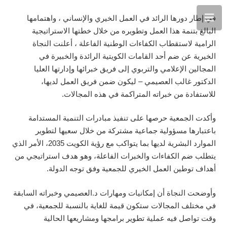
في إطار دورها الرائد في العمل الخيري والإنساني ، واهتمامها
البالغ بتنمة هذا العمل وتطويره من خلال خطتها الاستراتيجية
الرامية لاستقطاب الكفاءات الوطنية الفاعلة ، أعلنت النجاة
الخيرية عن ضم أحد القامات الكويتية الرائدة والخبيرة في
المجالين الإعلامي والتربوي إلى فريق خبرائها وإدارتها العليا
الدكتور غالب العصيمي – ليكون ضمن فريق العمل لديها،
للاستفادة من خبراته المتراكمة في هذه المجالات.
وأكدت الجمعية حرصها على تنفيذ مبادرات التنمية المستدامة
باعتبارها مسؤولية جماعية مشتركة من خلال سعيها لتطوير
الموارد البشرية لديها بما يتواكب مع رؤية الكويت 2035، الأمر الذي
يتطلب ضم الكفاءات والخبرات الفاعلة، وهو هدف استراتيجي من
أهداف توطين العمل الخيري للجمعية وفق توجه الدولة.
وأوضحت النجاة أن إمكانيات ومهارات د.العصيمي وخبراته السابقة
في مختلف المجالات ستكون قيمة للغاية بالنسبة للجمعية، في
وقت تواصل فيه عملية تطوير برامجها ومشاريعها الحالية