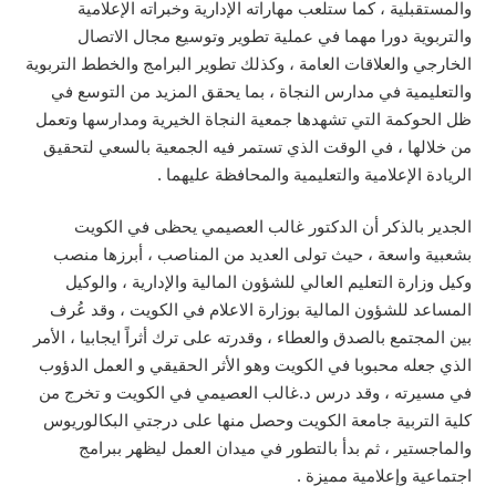
والمستقبلية ، كما ستلعب مهاراته الإدارية وخبراته الإعلامية
والتربوية دورا مهما في عملية تطوير وتوسيع مجال الاتصال
الخارجي والعلاقات العامة ، وكذلك تطوير البرامج والخطط التربوية
والتعليمية في مدارس النجاة ، بما يحقق المزيد من التوسع في
ظل الحوكمة التي تشهدها جمعية النجاة الخيرية ومدارسها وتعمل
من خلالها ، في الوقت الذي تستمر فيه الجمعية بالسعي لتحقيق
الريادة الإعلامية والتعليمية والمحافظة عليهما .
الجدير بالذكر أن الدكتور غالب العصيمي يحظى في الكويت
بشعبية واسعة ، حيث تولى العديد من المناصب ، أبرزها منصب
وكيل وزارة التعليم العالي للشؤون المالية والإدارية ، والوكيل
المساعد للشؤون المالية بوزارة الاعلام في الكويت ، وقد عُرف
بين المجتمع بالصدق والعطاء ، وقدرته على ترك أثراً ايجابيا ، الأمر
الذي جعله محبوبا في الكويت وهو الأثر الحقيقي و العمل الدؤوب
في مسيرته ، وقد درس د.غالب العصيمي في الكويت و تخرج من
كلية التربية جامعة الكويت وحصل منها على درجتي البكالوريوس
والماجستير ، ثم بدأ بالتطور في ميدان العمل ليظهر ببرامج
اجتماعية وإعلامية مميزة .