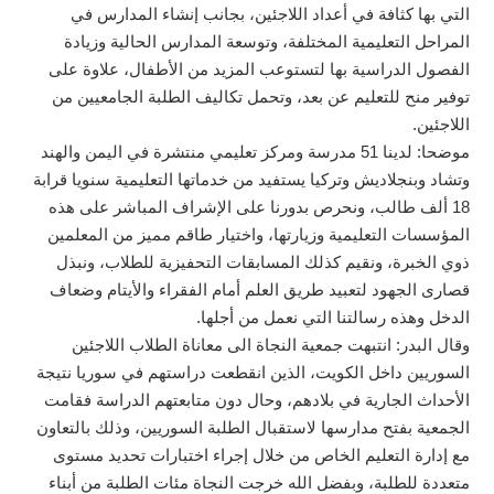
التي بها كثافة في أعداد اللاجئين، بجانب إنشاء المدارس في
المراحل التعليمية المختلفة، وتوسعة المدارس الحالية وزيادة
الفصول الدراسية بها لتستوعب المزيد من الأطفال، علاوة على
توفير منح للتعليم عن بعد، وتحمل تكاليف الطلبة الجامعيين من
اللاجئين.
موضحا: لدينا 51 مدرسة ومركز تعليمي منتشرة في اليمن والهند
وتشاد وبنجلاديش وتركيا يستفيد من خدماتها التعليمية سنويا قرابة
18 ألف طالب، ونحرص بدورنا على الإشراف المباشر على هذه
المؤسسات التعليمية وزيارتها، واختيار طاقم مميز من المعلمين
ذوي الخبرة، ونقيم كذلك المسابقات التحفيزية للطلاب، ونبذل
قصارى الجهود لتعبيد طريق العلم أمام الفقراء والأيتام وضعاف
الدخل وهذه رسالتنا التي نعمل من أجلها.
وقال البدر: انتبهت جمعية النجاة الى معاناة الطلاب اللاجئين
السوريين داخل الكويت، الذين انقطعت دراستهم في سوريا نتيجة
الأحداث الجارية في بلادهم، وحال دون متابعتهم الدراسة فقامت
الجمعية بفتح مدارسها لاستقبال الطلبة السوريين، وذلك بالتعاون
مع إدارة التعليم الخاص من خلال إجراء اختبارات تحديد مستوى
متعددة للطلبة، وبفضل الله خرجت النجاة مئات الطلبة من أبناء