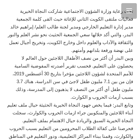
تحت رعاية وزارة الشؤون الاجتماعية شاركت النجاة الخيرية
فعاليات ملتقى الكويت الثاني للإغاثة حيث القى كلمة الجمعية
مدير إدارة التعليم الخارجي ومدير لجنة طالب العلم/ إبراهيم خالد
البدر، والتي أكد خلالها سعي الجمعية الحثيث نحو نشر العلم والنور
والثقافة والآداب والعلوم داخل وخارج الكويت، وتخريج أجيال تعمل
على نهضة ورفعة بلدانهم وأمتهم.
وبين البدر أن أكثر من نصف الأطفال اللاجئين حول العالم لا
يحصلون على التعليم. فحسب تقرير أصدرته المفوضية السامية
للأمم المتحدة لشؤون اللاجئين مؤخرا بتاريخ 30 أغسطس 2019،
فإن من بين 7.1 مليون طفل لاجئ في سن الدراسة، هناك 3.7
مليون طفل أي أكثر من النصف لا يذهبون إلى المدرسة، وذلك
بسبب أزمات الحروب و الكوارث.
وتابع البدر: فيما يخص جهود النجاة الخيرية الحثيثة حيال ملف تعليم
أبناء اللاجئين والمنكوبين جراء ازمات الحروب والكوارث، سجلت
النجاة الخيرية السبق والريادة حيال الاهتمام بملف التعليم.
فحرصنا على كفالة الطلاب المحرومين من التعليم بسبب الحروب
والكوارث، وقمنا ببناء المراكز التعليمية، ودور التعليم في المناطق