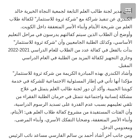
أعلن مدير لجنة طالب العلم التابعة لجمعية النجاة الخيرية خالد
الكندري عن تنفيذ شراكة مع “شركة ثروة للاستثمار” لكفالة طلاب
العلم من شريحة الأيتام وأبناء الأسر المتعففة داخل الكويت.
وأوضح أن الطلاب الذين سيتم كفالتهم يدرسون في مراحل التعليم
الأساسي، وكذلك الطلبة الجامعيين وأن “شركة ثروة للاستثمار”
بدأت بالفعل في كفالة عدد من الطلاب للعام الدراسي 2021-2022
وجاري التجهيز لكفالة المزيد من الطلبة في العام الدراسي
المقبل.
وأشاد الكندري بهذه المبادرة الكريمة من شركة ثروة للاستثمار”
مؤكدا أنها تأتي في إطار المسئولية الاجتماعية للشركة في خدمة
كويتنا الحبيبة. وأكد أن دور لجنة طالب العلم يتمثل في علاج
مشكلة إنسانية واجتماعية تتمثل في حرمان الطلبة الفقراء من
تلقي تعليمهم بسبب عدم القدرة على تسديد الرسوم الدراسية،
وأن الفئات المستفيدة من مشروع كفالة طلاب العلم هي: الأيتام،
وأبناء الأسر المتعففة، وضحايا التفكك الأسري، وأبناء المرضى،
ومعدومي الدخل.
ومن جانب آخر أشاد أحمد بن سالم الفارسي مساعد نائب الرئيس