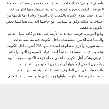
وأضاف الثويني: كذلك قامت النجاة الخيرية ضمن مساعدات حملة
# فزعة _ للكويت بتوزيع كوبونات غذائية استفاد منها اكثر من 60
أسرة ،حيث تقوم الأسرة بالذهاب إلى السوق وشراء ما يلزمها من
احتياجات غذائية وفق ما يتماشى مع حاجتها اللازمة. هذا فيما يخص
الكوبونات فقط.
وتابع الثويني: حرصنا منذ بداية الأزمة على تقديم كافة سبل الدعم
والمساعدة للأسر المستفيدة داخل الكويت فقدمنا مساعدات
مالية شهرية وأخرى مقطوعة استفاد منها 236 أسرة داخل الكويت
وتتفاوت قيمة المساعدات تبعاً لعدد أفراد الأسرة وحالتها، واختتم
الثويني بشكر أهل الكويت داعمي حملة فزعة للكويت، مؤكداً أنهم
يواصلون العمل ليلاً ونهاراً ويتعرضون للكثير من التحديات
والصعوبات في ظل الظروف الصحية الحالية، سائلين الحق
سبحانه أن يحفظ الكويت وأهلها ومن يقيم عليها وسائر بلاد العالم.