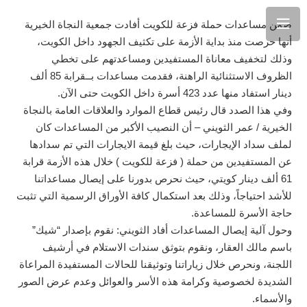
ضمن مساعدات حملة فزعة للكويت أفادت جمعية النجاة الخيرية
أنها حرصت منذ بداية الأزمة على تكثيف الجهود داخل الكويت،
وذلك لتخفيف معاناة المستفيدين ومساعدتهم على تخطي
الظروف الاستثنائية الراهنة، فقدمت مساعدات بــقرابة 85 ألف
دينار استفاد منها عدد 423 أسرة داخل الكويت حتى الآن.
وفي هذا الصدد قال رئيس قطاع الموارد والعلاقات العامة بالنجاة
الخيرية / عمر الثويني – أن النصيب الأكبر من المساعدات كان
لملف سداد الإيجارات، حيث بلغ قيمة الايجارات التي تم سدادها
عن المستفيدين من حملة ( فزعة للكويت ) خلال هذه الأزمة قرابة
61 ألف دينار كويتي، حيث نحرص بدورنا على إيصال مساعداتنا
للأشد احتياجاً، وذلك بعد استكمال كافة الأوراق الرسمية التي تثبت
حاجة الأسرة للمساعدة.
وحول آلية إيصال المساعدات أفاد الثويني: نقوم بإصدار “شيك”
باسم مالك العقار، ونقوم بتوثق سندات الاستلام في أرشيف
اللجنة، ونحرص خلال زياراتنا وتوثيقنا للحالات المستفيدة المراعاة
الشديدة لخصوصية وكرامة هذه الأسر والعوائل وعدم عرض الصور
والأسماء.