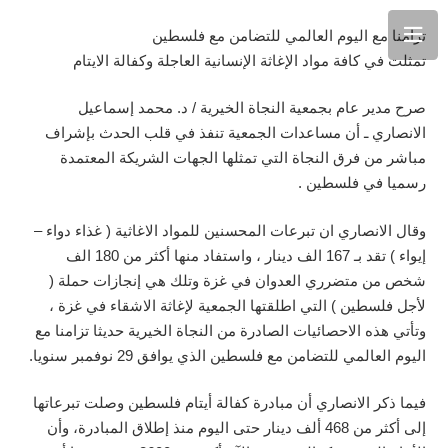
تزامنا مع اليوم العالمي للتضامن مع فلسطين
تمثلت في كافة مواد الإغاثة الإنسانية العاجلة وكفالة الايتام
صرح مدير عام بجمعية النجاة الخيرية / د. محمد إسماعيل
الانصاري ـ أن مساعدات الجمعية تنفذ في قلب الحدث بإشراف
مباشر من فرق النجاة التي تمثلها الجهات الشريكة المعتمدة
رسميا في فلسطين .
وقال الانصاري ان تبرعات المحسنين للمواد الاغاثية ( غذاء دواء –
إيواء ) تقد بـ 167 الف دينار ، واستفاد منها أكثر من 180 الف
شخص من متضرري العدوان في غزة وتلك هي إنجازات حملة (
لأجل فلسطين ) التي اطلقتها الجمعية لإغاثة الاشقاء في غزة ،
وتأتي هذه الاحصائيات الصادرة من النجاة الخيرية حديثا تزامنا مع
اليوم العالمي للتضامن مع فلسطين الذي يوافق 29 نوفمبر سنويا.
فيما ذكر الانصاري أن مبادرة كفالة أيتام فلسطين وصلت تبرعاتها
إلى أكثر من 468 ألف دينار حتى اليوم منذ إطلاق المبادرة، وأن