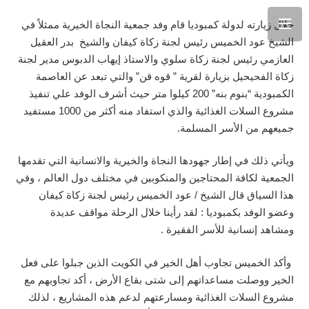
خلال
زيارته
لدولة
كمبوديا
قام
وفد
جمعية
النجاة
الخيرية
ممثلاً
في
الشيخ
عود
الخميس
رئيس
لجنة
زكاة
كيفان
والشيخ
بدر
العقيل
العازمي
رئيس
لجنة
زكاة
سلوي
والاستاذ
إيهاب
الدبوس
مدير
لجنة
زكاة
الفحيحيل
بزيارة
لقرية
”
قوه
قن
”
والتي
تبعد
عن
العاصمة
الكمبودية
“
بنوم
بنه
” 200
كيلوا
متر
حيث
أشرف
الوفد
علي
تنفيذ
مشروع
السلات
الغذائية
والذي
استفاد
منه
أكثر
من
1000
مستفيد
جميعهم
من
الأسر
المسلمة
.
ويأتي
ذلك
في
إطار
جهودها
النجاة
والخيرية
والانسانية
التي
تقدمها
الجمعية
لكافة
المحتاجين
والمنكوبين
في
مختلف
دول
العالم
،
وفي
هذا
السياق
قال
الشيخ
/
عود
الخميس
رئيس
لجنة
زكاة
كيفان
وعضو
الوفد
بكمبوديا
:
لقد
رأينا
خلال
الرحلة
مواقف
عديدة
ومشاهد
إنسانية
للأسر
الفقيرة
.
وأكد
الخميس
تجاوب
أهل
الخير
في
الكويت
الذين
جبلوا
على
فعل
الخير
ووصلت
مساعداتهم
إلى
شتى
بقاع
الأرض
،
أكد
تجاوبهم
مع
مشروع
السلات
الغذائية
ومسارعتهم
لدعم
هذه
المشاريع
،
لذلك