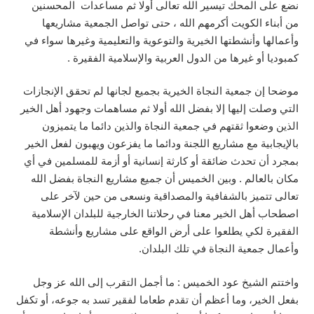
نضع
على
المحك
تيسير
الله
تعالى
أولا
ثم
مساعدات
المحسنين
من
أبناء
الكويت
أكرمهم
الله
،
حتى
تواصل
الجمعية
مشاريعها
وأعمالها
وأنشطتها
الخيرية
و
التوعوية
والتعليمية
وغيرها
سواء
في
كمبوديا
أو
غيرها
من
الدول
العربية
والإسلامية
الفقيرة
.
موضحا
إن
جمعية
النجاة
الخيرية
بجميع
لجانها
لم
تحقق
الإنجازات
التي
وصلت
إليها
إلا
بفضل
الله
أولا
ثم
مساهمات
وجهود
أهل
الخير
الذين
وضعوا
ثقتهم
في
جمعية
النجاة
والذين
دائما
ما
يتميزون
بالإيجابية
مع
مشاريع
اللجنة
ودائما
ما
يفزعون
ويهبون
لفعل
الخير
بمجرد
أن
تحدث
ضائقة
أو
كارثة
إنسانية
أو
أزمة
للمسلمين
في
أي
مكان
بالعالم
.
وبين
الخميس
أن
جميع
مشاريع
النجاة
بفضل
الله
تعالى
تتميز
بالشفافية
والمصداقية
ونسعى
من
حين
لآخر
على
اصطحاب
أهل
الخير
معنا
في
رحلاتنا
الخارجية
للبلدان
الإسلامية
الفقيرة
لكي
يطلعوا
على
أرض
الواقع
على
مشاريع
وأنشطة
وأعمال
جمعية
النجاة
في
تلك
البلدان
.
واختتم
الشيخ
عود
الخميس
:
ما
أجمل
التقرب
إلى
الله
عز
وجل
بفعل
الخير،
وما
أعظم
أن
تقدم
طعاما
لفقير
تسد
به
جوعه،
أو
تكفل