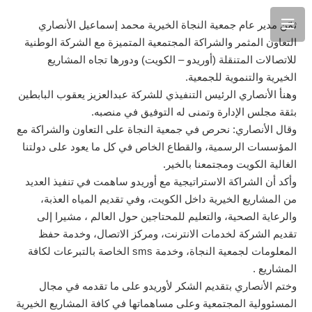
ثمّن مدير عام جمعية النجاة الخيرية محمد إسماعيل الأنصاري
التعاون المثمر والشراكة المجتمعية المتميزة مع الشركة الوطنية
للاتصالات المتنقلة (أوريدو – الكويت) ودورها تجاه المشاريع
الخيرية والتنموية للجمعية.
وهنأ الأنصاري الرئيس التنفيذي للشركة عبدالعزيز يعقوب البابطين
بثقة مجلس الإدارة وتمنى له التوفيق في منصبه.
وقال الأنصاري: نحرص في جمعية النجاة على التعاون والشراكة مع
المؤسسات الرسمية، والقطاع الخاص في كل ما يعود على دولتنا
الغالية الكويت ومجتمعنا بالخير.
وأكد أن الشراكة الاستراتيجية مع أوريدو ساهمت في تنفيذ العديد
من المشاريع الخيرية داخل الكويت، وفي تقديم المياه العذبة،
والرعاية الصحية، والتعليم للمحتاجين حول العالم ، مشيرا إلى
تقديم الشركة لخدمات الانترنت، ومركز الاتصال، وخدمة حفظ
المعلومات لجمعية النجاة، وخدمة sms الخاصة بالتبرعات لكافة
المشاريع .
وختم الأنصاري بتقديم الشكر لأوريدو على ما تقدمه في مجال
المسئوولية المجتمعية وعلى مساهماتها في كافة المشاريع الخيرية