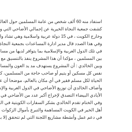
استفاد منه 60 ألف شخص من عامة المسلمين حول العالم
وخارج الكويت ، في 15 دولة عربية واسلامية وهي تشاد واليمن وبنغلاديش وألبانيا وكوسوفا والأردن وسيرلانكا وفي الفلبين والصومال والهند وفي النيجر واندونيسيا وكمبوديا.
وفي هذا الصدد قال مدير ادارة المساعدات بجمعية النجاة
في تلك الدول العربية والإسلامية بما يتوافر لديها من م
بين المسلمين ، مؤكدا أن هذا المشروع ينفذ بالتنسيق مع و
وبين الخالدي : أن المشروع يستهدف مد يد العون والمساع
نفس كل مسكين أو يتيم أو صاحب حاجة من المسلمين، كما 
الحياة لكل مسلم فقير في أي مكان بالعالم، موضحا أن عدد المستفيدين من مشروع الاضا
وأضاف الخالدي أن توزيع الأضاحي في الدول العربية والإ
الأيادي البيضاء التصدق لإخراج أكبر عدد من الأضاحي في ت
وفي الختام تقدم الخالدي بشكر السفارات الكويتية في ا
أهل الخير في الكويت المساهمة والتبرع بأموال الزكوات 
في دعم عمل وأنشطة مشاريع اللجنة التي لم تتحقق إلا بف