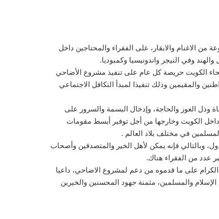
مالي الأضاحي التي وزعتها هذا العام 1440هـ ، حيث بلغ عدد الاضاحي الموزعة 3000 أضحية متنوعة من الاغنام والابقار، على الفقراء والمحتاجين داخل
أنحاء الكويت حريصة كل عام على تنفيذ مشروع الأضاحي
نين والمقيمين وذلك تنفيذا لمبدأ التكافل الاجتماعي
اة وذل العوز والحاجة، وإدخال البسمة والسرور على
 داخل الكويت وخارجها من أجل توفير أبسط مقومات
ول، وبالتالي فإنه يمكن لأهل الخير والمتصدقين وأصحاب
ر عدد من الفقراء هناك.
 الكرام على ما قدموه من دعم لمشروع الاضاحي، داعيا
 الإسلام والمسلمين، مثمنة جهود المحسنين والخيرين