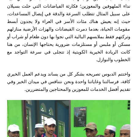
نداء الملهوفين والمعوزين؛ فكارثة الفياضانات التي حلت بسيلان
على سبيل المثال تتطلب السرعة والدقة في إيصال المساعدات،
حيث إنه يعيش هناك مئات الأسر في العراء ولا يجدون أبسط
مقومات الحياة، بعدما دمرت الفيضانات والهزات الأرضية منازلهم
وتركتهم فقط بملابسهم البالية التي نجوا بها دون طعام أو شراب أو
مسكن أو ملبس أو مستلزمات ضرورية يحتاجها الإنسان، من هنا
كانت الريادة الخيرية الكويتية إذ تتجلى في سرعة التواجد مع
الخطوب والنوازل.
واختتم الدبوس تصريحه بشكر كل من يساند ويدعم العمل الخيري
كافة، فرسالتنا وغاياتنا واحدة ونحن نتنافس في ميدان الخير وفي
تقديم أفضل الخدمات للمعوزين والمحتاجين والمتضررين.