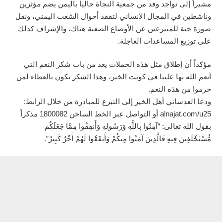
مشيراً إلى تواجد وفد من جمعية النجاة حاليا باليمن يضم مؤثرين
وناشطين في المجال الإنساني لتفقد أحوال الشعب اليمني، ونقل
صورة حية للمتبرعين عن الأوضاع الصعبة هناك، والإشراف كذلك
على توزيع المساعدات العاجلة.
مؤكداً أن إطلاق مثل هذه الحملات يعد من باب شكر النعم التي
أنعم الله بها علينا في كويت الخير، وهذا الشكر يكون بالعطاء لمن
حرموا من هذه النعم.
ودعا العدساني أهل الخير إلى التبرع للمبادرة من خلال الرابط:
alnajat.com/u25 أو التواصل عبر الخط الساخن 1800082 مذكراً
بقول الله تعالى: “آمِنُوا بِاللَّهِ وَرَسُولِهِ وَأَنفِقُوا مِمَّا جَعَلَكُم
مُّسْتَخْلَفِينَ فِيهِ فَالَّذِينَ آمَنُوا مِنكُمْ وَأَنفَقُوا لَهُمْ أَجْرٌ كَبِيرٌ”.