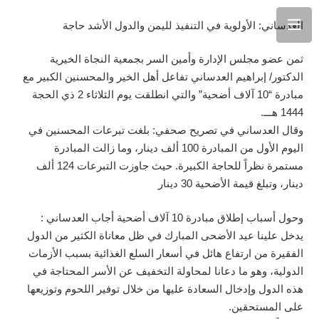
العدساني: الأولوية في التنفيذ لليمن والدول الأشد حاجة
ثمن عضو مجلس الإدارة وأمين السر بجمعية النجاة الخيرية
الدكتور/ إبراهيم العدساني تفاعل أهل الخير والمحسنين الكبير مع
مبادرة “10 آلاف أضحية” والتي انطلقت يوم الثلاثاء 2 ذي الحجة
1444 هـــ.
وقال العدساني في تصريح صحفي: بلغت تبرعات المحسنين في
اليوم الأول من المبادرة 100 ألف دينار، وما زالت المبادرة
مستمرة نظراً للحاجة الكبيرة. حيث جاوزت التبرعات 124 ألف
دينار، وتبلغ قيمة الأضحية 30 دينار
وحول أسباب إطلاق مبادرة 10 آلاف أضحية أجاب العدساني :
يدخل علينا عيد الأضحى المبارك في ظل معاناة الكثير من الدول
الفقيرة من ارتفاع هائل في أسعار السلع الغذائية بسبب الأزمات
الدولية، وهو ما دعانا لمحاولة التخفيف عن الأسر المحتاجة في
هذه الدول وإدخال السعادة عليها من خلال توفير اللحوم وتوزيعها
على المستحقين.