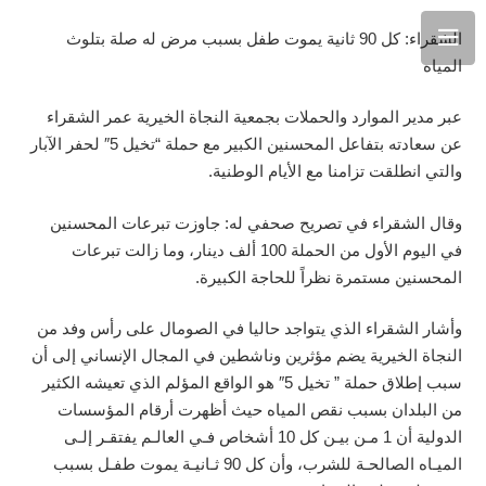
الشقراء: كل 90 ثانية يموت طفل بسبب مرض له صلة بتلوث
المياه
عبر مدير الموارد والحملات بجمعية النجاة الخيرية عمر الشقراء
عن سعادته بتفاعل المحسنين الكبير مع حملة “تخيل 5″ لحفر الآبار
والتي انطلقت تزامنا مع الأيام الوطنية.
وقال الشقراء في تصريح صحفي له: جاوزت تبرعات المحسنين
في اليوم الأول من الحملة 100 ألف دينار، وما زالت تبرعات
المحسنين مستمرة نظراً للحاجة الكبيرة.
وأشار الشقراء الذي يتواجد حاليا في الصومال على رأس وفد من
النجاة الخيرية يضم مؤثرين وناشطين في المجال الإنساني إلى أن
سبب إطلاق حملة ” تخيل 5″ هو الواقع المؤلم الذي تعيشه الكثير
من البلدان بسبب نقص المياه حيث أظهرت أرقام المؤسسات
الدولية أن 1 مـن بيـن كل 10 أشخاص فـي العالـم يفتقـر إلـى
الميـاه الصالحـة للشرب، وأن كل 90 ثـانيـة يموت طفـل بسبب