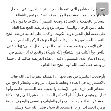
في اطار المشاريع التي تنفذها جمعية النجاة الخيرية في الداخل
والخارج لا سيما المشاريع الموسمية ، كشفت رئيس القطاع
النسائي بالجمعية / الاستاذة وضحة البليس أن 25 حاجا من دول
البلقان من الرجال والنساء سوف يؤدون فريضة الحج هذا العام
على نفقة أهل الخير بدولة الكويت، وأكدت على أهمية فريضة الحج
بالنسبة للمسلمين عامة، وقالت أن الحج هو الركن الخامس من
أركان الإسلام، ويقصد به حج البيت الحرام – قال تعالى: (وَلِلَّهِ عَلَى
النَّاسِ حِجُّ الْبَيْتِ مَنِ اسْتَطَاعَ إِلَيْهِ سَبِيلًا) ، والحج له أثر عظيم في
زيادة الإيمان لدى المسلم ، لافتة ان هذه الفريضة طالما كان حلما
يراودهم حتى كتب الله لهم الحج هذا العام .
وأوضحت البليس: في تصريحها أن المسلم يتقرب إلى الله تعالى
بالاستمرارية في العبادة وتعلقه بالمولى عز وجل، وشعائر الحج من
الشعائر التي تزيد القوة الإيمانية واليقينية عند المسلم، خاصة وأنها
تمارس وتؤدى عملياً أمام الأماكن المقدسة ، مشيرا إلى رؤيته لأداء
المشاعر ابتداء من حيث الإحرام والطواف والسعي والوقوف بعرفة
ورمي الجمرات، وزيارة مسجد الرسول صلى الله علية وسلم،