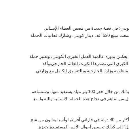
عمر الثويني: في قصة جديدة من قصص العطاء الإنساني
الكويتي أطلقت جمعية النجاة الخيرية حملة “تخيل” الرابعة لحفر الآبار والتي حظيت بتظافر وتعاون كبير من قبل محبي الخير، حيث جمعت مبلغ 530 ألف دينار كويتي. وشارك فعاليات الحملة
شارك تبرعات الحملة قرابة 23 ألف متبرع من داخل وخارج وهذا يعكس بدوره عالمية العمل الخيري الكويتي، وتعتبر حملة
ة الكبرى التي تصدرها الكويت للعالم الخارجي.وأكد
منظومة وزارة الخارجية وبالتنسيق الكامل مع وزارتي
وتقدم الثويني بشكر كل من ساند وشارك ودعم حملة ” تخيل” الرابعة مبينا أن الحملة ستوفر المياه النظيفة لقرابة 315 ألف إنسان. وذلك من خلال حفر 100 بئر مياه يستفيد منها، وستساهم
ل من ساهم في نجاح هذه الحملة الإنسانية والله واسع
وأوضح الثويني أن حملة “تخيل” تهدف إلى توفير المياه العذبة للقرى البعيدة والمناطق التي تفتقد إليه، حيث تشير التوقعات إلى أن أكثر من 40 دولة في قاراتي أفريقيا وأسيا يعانون من شح
في المياه، كذلك تسعى حملة “تخيل” إلى كذلك تحسين أحوال الأسر المستفيدة وتعزيز