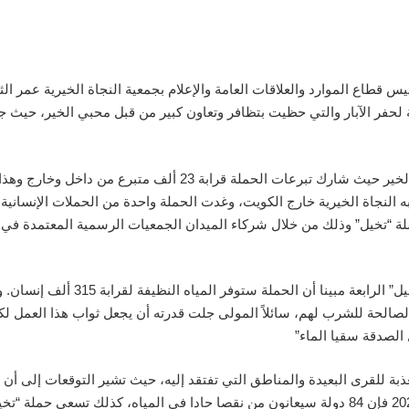
كويتقال رئيس قطاع الموارد والعلاقات العامة والإعلام بجمعية النجاة الخيرية 
وتابع الثويني: حظيت حملة ” تخيل” بتفاعل مميز من أهل الخير حيث 
 به النجاة الخيرية خارج الكويت، وغدت الحملة واحدة من الحملات الإنساني
ملة “تخيل” وذلك من خلال شركاء الميدان الجمعيات الرسمية المعتمدة في 
لصالحة للشرب لهم، سائلاً المولى جلت قدرته أن يجعل ثواب هذا العمل لك
الصدقة سقيا الماء”
المياه، وتؤكد تقارير تابعة للأمم المتحدة أنه بحلول عام 2025 فإن 84 دولة سيعانون من نقصا حادا 