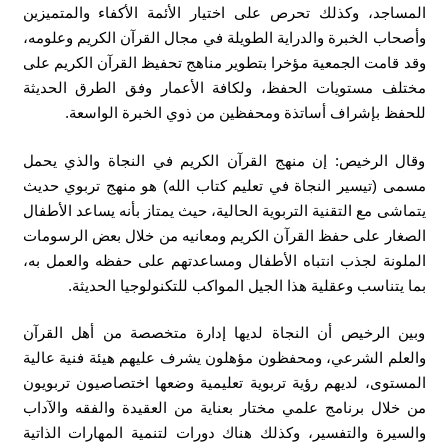
المساجد، وكذلك تحرص على اختيار الأئمة الأكفاء والمتميزين
وأصحاب الخبرة والدراية الطويلة في مجال القرآن الكريم وعلومه،
وقد قامت الجمعية مؤخرا بتطوير مناهج تحفيظ القرآن الكريم على
مختلف مستويات الحفظ، ولكافة الأعمار وفق الطرق الحديثة
للحفظ بإشراف أساتذة ومحفظين من ذوي الخبرة الواسعة.
وقال الرخيص: إن منهج القرآن الكريم في النجاة والذي يحمل
مسمى (تيسير النجاة في تعليم كتاب الله) هو منهج تربوي حديث
يتماشى مع التقنية التربوية الحالية، حيث يمتاز بأنه يساعد الأطفال
الصغار على حفظ القرآن الكريم ومعانيه من خلال بعض الرسومات
الملونة لجذب انتباه الأطفال ومساعدتهم على حفظه والعمل به،
بما يتناسب وعقلية هذا الجيل المواكب للتكنولوجيا الحديثة.
وبين الرخيص أن النجاة لديها إدارة متخصصة من أهل القرآن
والعلم الشرعي، ومحفظون مؤهلون يشرف عليهم هيئة فنية عالية
المستوى، لديهم رؤية تربوية تعليمية وضعها اختصاصيون تربويون
من خلال برنامج علمي مختار بعناية من العقيدة والفقه والآداب
والسيرة والتفسير، وكذلك هناك دورات لتنمية المهارات الذاتية